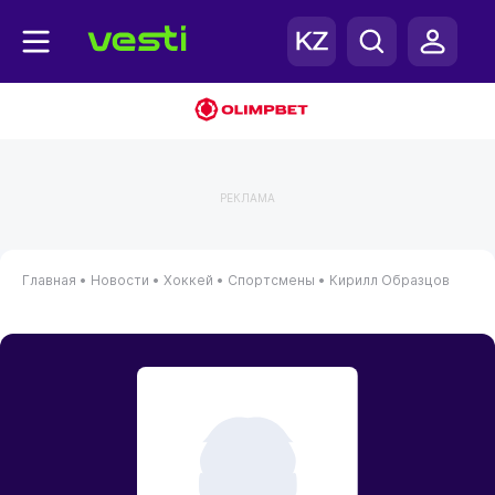
РЕКЛАМА
Главная
•
Новости
•
Хоккей
•
Спортсмены
•
Кирилл Образцов