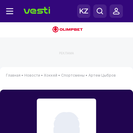
РЕКЛАМА
Главная
•
Новости
•
Хоккей
•
Спортсмены
•
Артем Цыбров