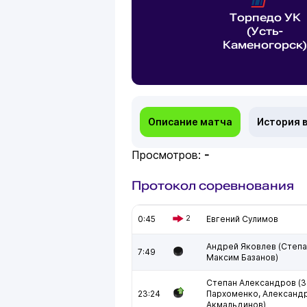
Торпедо УК
(Усть-
Каменогорск)
Описание матча
История 
Просмотров:
-
Протокол соревнования
0:45
2
Евгений Сулимов
Андрей Яковлев (Степа
7:49
Максим Базанов)
Степан Александров (З
23:24
Пархоменко, Александ
Акмальдинов)