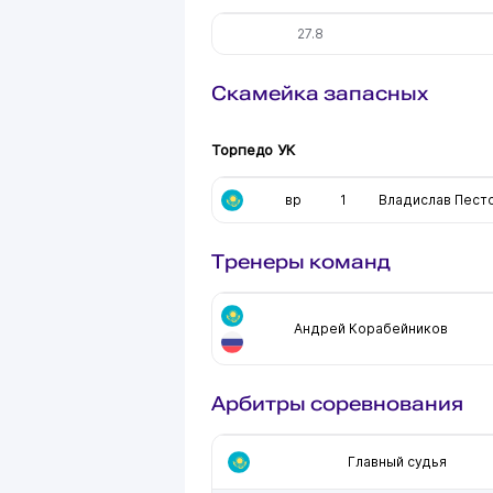
27.8
Скамейка запасных
Торпедо УК
вр
1
Владислав Пест
Тренеры команд
Андрей Корабейников
Арбитры соревнования
Главный судья