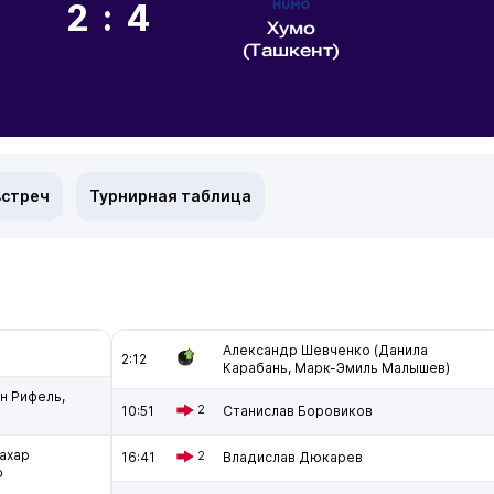
2:4
Хумо
(Ташкент)
встреч
Турнирная таблица
Александр Шевченко (Данила
2:12
Карабань, Марк-Эмиль Малышев)
н Рифель,
10:51
2
Станислав Боровиков
ахар
16:41
2
Владислав Дюкарев
р