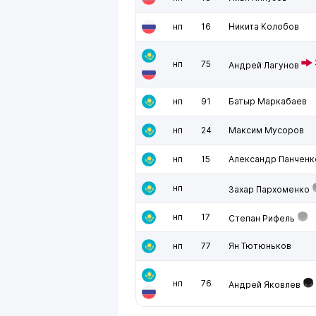
нп
16
Никита Колобов
нп
75
Андрей Лагунов
нп
91
Батыр Маркабаев
нп
24
Максим Мусоров
нп
15
Александр Панченк
нп
Захар Пархоменко
нп
17
Степан Рифель
нп
77
Ян Тютюньков
нп
76
Андрей Яковлев