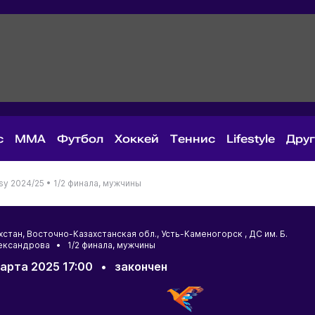
с
MMA
Футбол
Хоккей
Теннис
Lifestyle
Дру
sy 2024/25 •
1/2 финала, мужчины
хстан
,
Восточно-Казахстанская обл.
,
Усть-Каменогорск
, ДС им. Б.
ександрова • 1/2 финала, мужчины
арта 2025 17:00
•
закончен