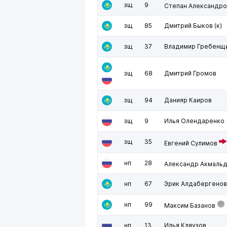
зщ
9
Степан Александро
зщ
85
Дмитрий Быков
(к)
зщ
37
Владимир Гребенщ
зщ
68
Дмитрий Громов
зщ
94
Данияр Каиров
зщ
9
Илья Олендаренко
зщ
35
Евгений Сулимов
нп
28
Александр Акмаль
нп
67
Эрик Алдабергенов
нп
99
Максим Базанов
нп
13
Илья Кляузов