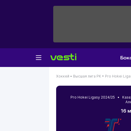
Бок
Хоккей •
Высшая лига РК •
Pro Hokei Liga
Pro Hokei Ligasy 2024/25 •
Каза
Ал
16 м