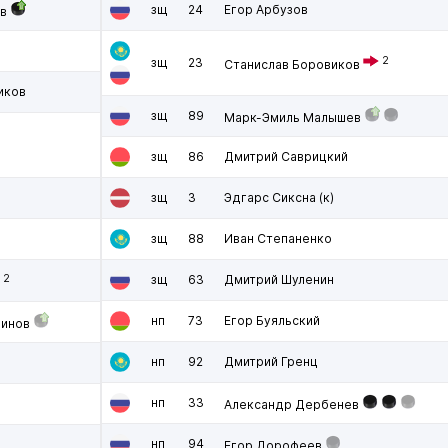
зщ
24
Егор Арбузов
в
2
зщ
23
Станислав Боровиков
иков
зщ
89
Марк-Эмиль Малышев
зщ
86
Дмитрий Саврицкий
зщ
3
Эдгарс Сиксна
(к)
зщ
88
Иван Степаненко
2
зщ
63
Дмитрий Шуленин
нп
73
Егор Буяльский
динов
нп
92
Дмитрий Гренц
нп
33
Александр Дербенев
нп
94
Егор Дорофеев