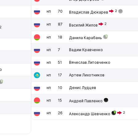
нп
70
2
Владислав Дюкарев
нп
87
2
Василий Жилов
2
нп
18
Данила Карабань
нп
7
Вадим Кравченко
нп
51
Вячеслав Литовченко
о
нп
17
Артем Лихотников
нп
10
Денис Лудцев
нп
15
Андрей Павленко
нп
26
2
Александр Шевченко