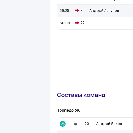
59:25
2
Андрей Лагунов
60:00
20
Составы команд
Торпедо УК
вр
20
Андрей Янков