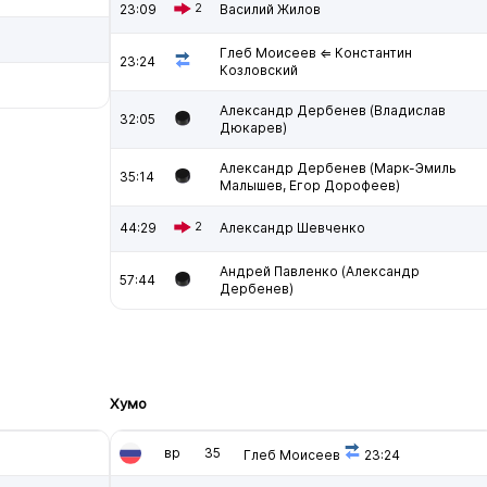
23:09
2
Василий Жилов
Глеб Моисеев ⇐ Константин
23:24
Козловский
Александр Дербенев (Владислав
32:05
Дюкарев)
Александр Дербенев (Марк-Эмиль
35:14
Малышев, Егор Дорофеев)
44:29
2
Александр Шевченко
Андрей Павленко (Александр
57:44
Дербенев)
Хумо
вр
35
Глеб Моисеев
23:24