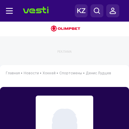
РЕКЛАМА
Главная
•
Новости
•
Хоккей
•
Спортсмены
•
Денис Лудцев