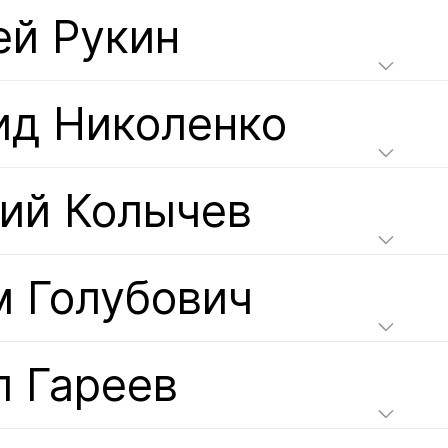
ей Рукин
ид Николенко
ний Колычев
м Голубович
л Гареев