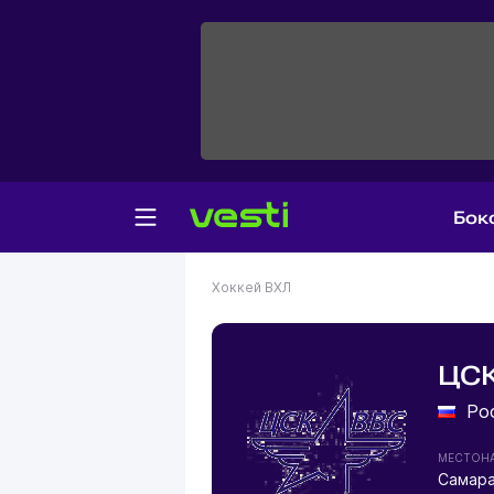
Бок
Хоккей
ВХЛ
ЦСК
Рос
МЕСТОН
Самар