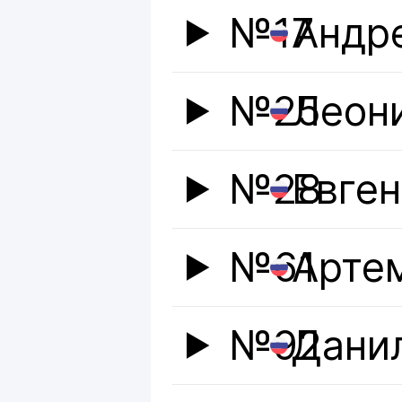
№17
Андр
№25
Леон
№28
Евге
№61
Арте
№92
Дани