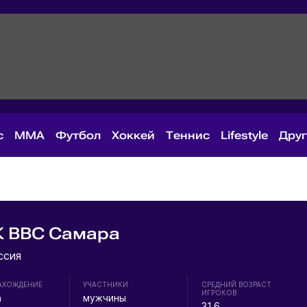
с
MMA
Футбол
Хоккей
Теннис
Lifestyle
Дру
 ВВС Самара
сия
АХОЖДЕНИЕ
УЧАСТНИКИ
СРЕДНИЙ ВОЗРАСТ
ИГРОКОВ
а
мужчины
31.6