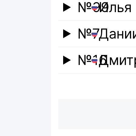
№99
Илья
№7
Дани
№16
Дмит