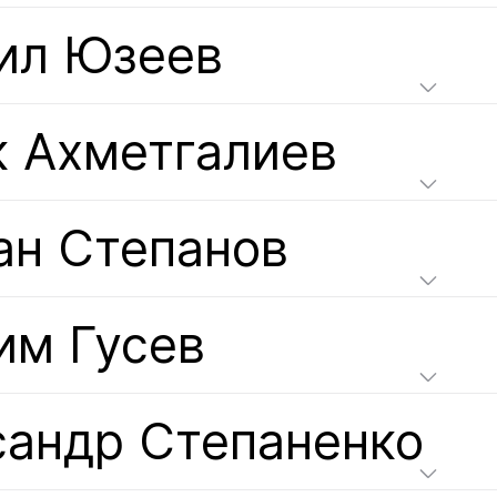
ил Юзеев
к Ахметгалиев
ан Степанов
им Гусев
сандр Степаненко