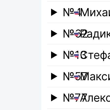
№4
Миха
№62
Ради
№13
Стеф
№57
Макс
№77
Алек