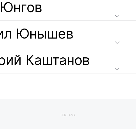
 Юнгов
ил Юнышев
рий Каштанов
РЕКЛАМА