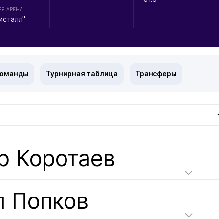
Я АРЕНА
исталл"
команды
Турнирная таблица
Трансферы
р Коротаев
л Попков