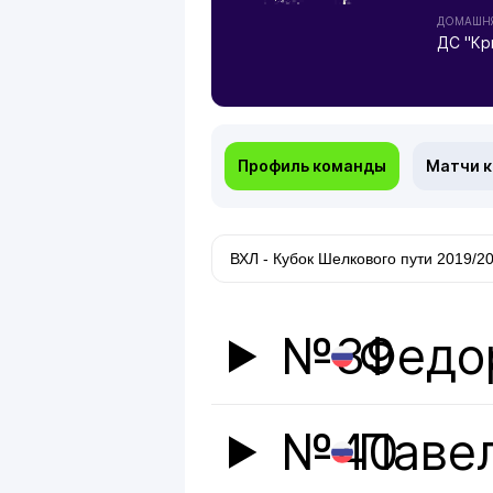
ДОМАШНЯ
ДС "Кр
Профиль команды
Матчи 
№39
Федо
№40
Паве