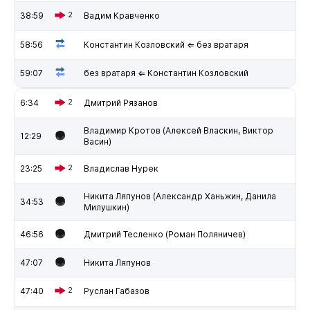
38:59
2
Вадим Кравченко
58:56
Константин Козловский ⇐ без вратаря
59:07
без вратаря ⇐ Константин Козловский
6:34
2
Дмитрий Рязанов
Владимир Кротов (Алексей Власкин, Виктор
12:29
Васин)
23:25
2
Владислав Нурек
Никита Ляпунов (Александр Ханьжин, Данила
34:53
Милушкин)
46:56
Дмитрий Тесленко (Роман Поляничев)
47:07
Никита Ляпунов
47:40
2
Руслан Габазов