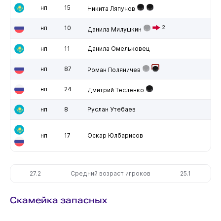
нп
15
Никита Ляпунов
нп
10
2
Данила Милушкин
нп
11
Данила Омельковец
нп
87
Роман Поляничев
нп
24
Дмитрий Тесленко
нп
8
Руслан Утебаев
нп
17
Оскар Юлбарисов
27.2
Средний возраст игроков
25.1
Скамейка запасных