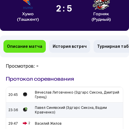
2:5
Хумо
Горняк
(Ташкент)
(Рудный)
Описание матча
История встреч
Турнирная та
Просмотров:
-
Протокол соревнования
Вячеслав Литовченко (Эдгарс Сиксна, Дмитрий
20:45
Гренц)
Павел Синявский (Эдгарс Сиксна, Вадим
23:36
Кравченко)
29:47
2
Василий Жилов