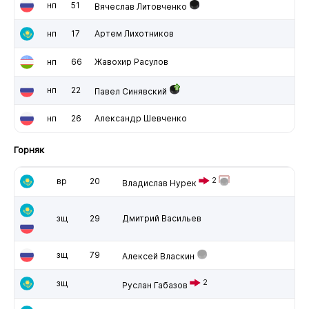
нп
51
Вячеслав Литовченко
нп
17
Артем Лихотников
нп
66
Жавохир Расулов
нп
22
Павел Синявский
нп
26
Александр Шевченко
Горняк
вр
20
2
Владислав Нурек
зщ
29
Дмитрий Васильев
зщ
79
Алексей Власкин
зщ
2
Руслан Габазов