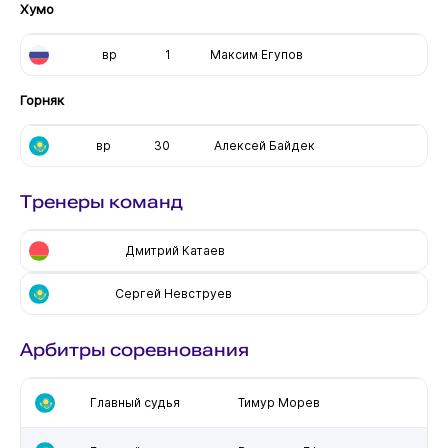
Хумо
вр
1
Максим Егупов
Горняк
вр
30
Алексей Байдек
Тренеры команд
Дмитрий Катаев
Сергей Невструев
Арбитры соревнования
Главный судья
Тимур Морев