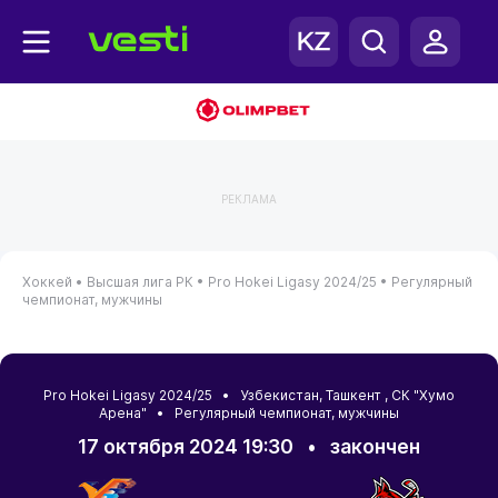
РЕКЛАМА
Хоккей •
Высшая лига РК •
Pro Hokei Ligasy 2024/25 •
Регулярный
чемпионат, мужчины
Pro Hokei Ligasy 2024/25 •
Узбекистан
,
Ташкент
, СК "Хумо
Арена" • Регулярный чемпионат, мужчины
17 октября 2024 19:30
•
закончен