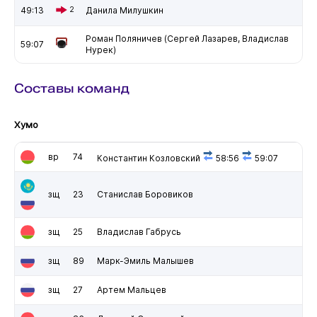
49:13
2
Данила Милушкин
Роман Поляничев (Сергей Лазарев, Владислав
59:07
Нурек)
Составы команд
Хумо
вр
74
Константин Козловский
58:56
59:07
зщ
23
Станислав Боровиков
зщ
25
Владислав Габрусь
зщ
89
Марк-Эмиль Малышев
зщ
27
Артем Мальцев