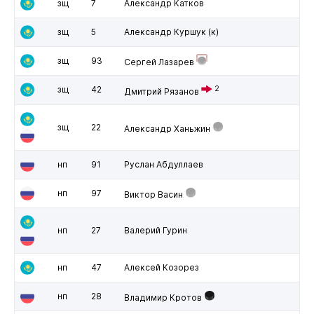
зщ
7
Александр Катков
зщ
5
Александр Куршук
(к)
зщ
93
Сергей Лазарев
зщ
42
2
Дмитрий Рязанов
зщ
22
Александр Ханьжин
нп
91
Руслан Абдуллаев
нп
97
Виктор Васин
нп
27
Валерий Гурин
нп
47
Алексей Козорез
нп
28
Владимир Кротов