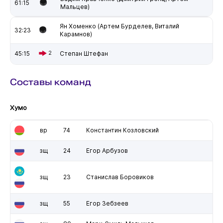
61:15
Мальцев)
Ян Хоменко (Артем Бурделев, Виталий
32:23
Карамнов)
45:15
2
Степан Штефан
Составы команд
Хумо
вр
74
Константин Козловский
зщ
24
Егор Арбузов
зщ
23
Станислав Боровиков
зщ
55
Егор Зебзеев