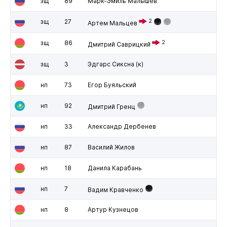
зщ
89
Марк-Эмиль Малышев
зщ
27
2
Артем Мальцев
зщ
86
2
Дмитрий Саврицкий
зщ
3
Эдгарс Сиксна
(к)
нп
73
Егор Буяльский
нп
92
Дмитрий Гренц
нп
33
Александр Дербенев
нп
87
Василий Жилов
нп
18
Данила Карабань
нп
7
Вадим Кравченко
нп
8
Артур Кузнецов