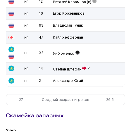
нп
12
Виталий Карамнов
(к)
нп
16
Егор Кожевников
нп
93
Владислав Туник
нп
47
Кайл Хеффернан
нп
32
Ян Хоменко
нп
14
2
Степан Штефан
нп
2
Александр Югай
27
Средний возраст игроков
26.6
Скамейка запасных
Хумо