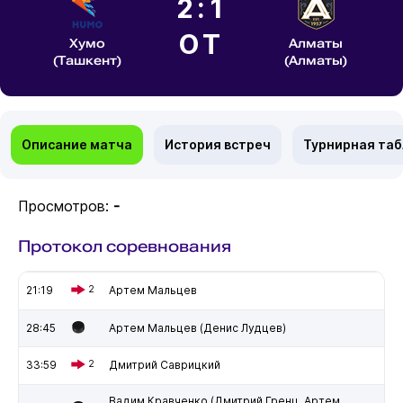
2:1
ОТ
Хумо
Алматы
(Ташкент)
(Алматы)
Описание матча
История встреч
Турнирная та
Просмотров:
-
Протокол соревнования
21:19
2
Артем Мальцев
28:45
Артем Мальцев (Денис Лудцев)
33:59
2
Дмитрий Саврицкий
Вадим Кравченко (Дмитрий Гренц, Артем