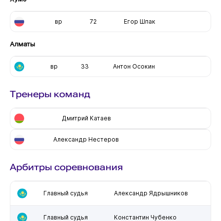
вр
72
Егор Шпак
Алматы
вр
33
Антон Осокин
Тренеры команд
Дмитрий Катаев
Александр Нестеров
Арбитры соревнования
Главный судья
Александр Ядрышников
Главный судья
Константин Чубенко