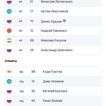
нп
51
Вячеслав Литовченко
нп
17
Артем Лихотников
нп
10
Денис Лудцев
нп
15
Андрей Павленко
нп
66
Жавохир Расулов
нп
26
Александр Шевченко
Алматы
вр
88
Коди Портер
зщ
15
Даир Алламов
зщ
95
Евгений Бурлака
зщ
65
Ринат Валиев