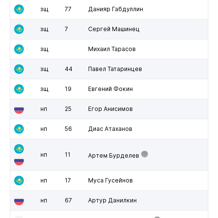
зщ
77
Данияр Габдуллин
зщ
7
Сергей Машинец
зщ
Михаил Тарасов
зщ
44
Павел Татаринцев
зщ
19
Евгений Фокин
нп
25
Егор Анисимов
нп
56
Диас Атаханов
нп
11
Артем Бурделев
нп
17
Муса Гусейнов
нп
67
Артур Данилкин