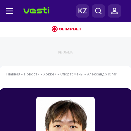
РЕКЛАМА
Главная
•
Новости
•
Хоккей
•
Спортсмены
•
Александр Югай