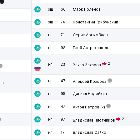
зщ
66
Марк Поленов
зщ
74
Константин Трибунский
нп
71
Серик Аргымбаев
нп
98
Глеб Астраханцев
2
нп
23
Захар Захаров
нп
47
Алексей Козорез
ов
нп
95
Даниил Надейкин
нп
47
Антон Петров
(к)
нп
97
2
Владислав Плотников
нп
17
Владислав Сайко