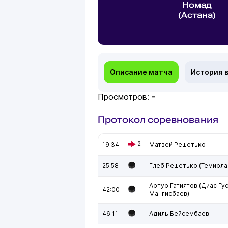
Номад
(Астана)
Описание матча
История 
Просмотров:
-
Протокол соревнования
19:34
2
Матвей Решетько
25:58
Глеб Решетько (Темирла
Артур Гатиятов (Диас Гу
42:00
Мангисбаев)
46:11
Адиль Бейсембаев