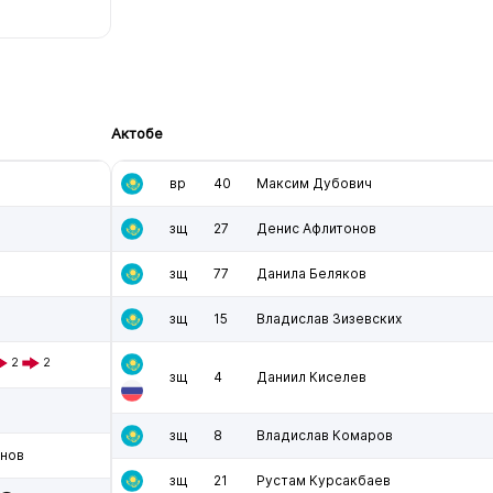
Актобе
вр
40
Максим Дубович
зщ
27
Денис Афлитонов
зщ
77
Данила Беляков
зщ
15
Владислав Зизевских
2
2
зщ
4
Даниил Киселев
зщ
8
Владислав Комаров
енов
зщ
21
Рустам Курсакбаев