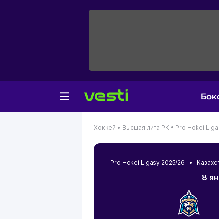
Бок
Хоккей •
Высшая лига РК •
Pro Hokei Liga
Pro Hokei Ligasy 2025/26 •
Казахс
8 ян