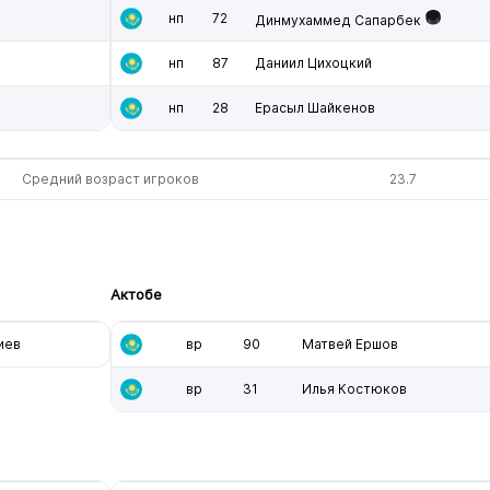
нп
72
Динмухаммед Сапарбек
нп
87
Даниил Цихоцкий
нп
28
Ерасыл Шайкенов
Средний возраст игроков
23.7
Актобе
иев
вр
90
Матвей Ершов
вр
31
Илья Костюков