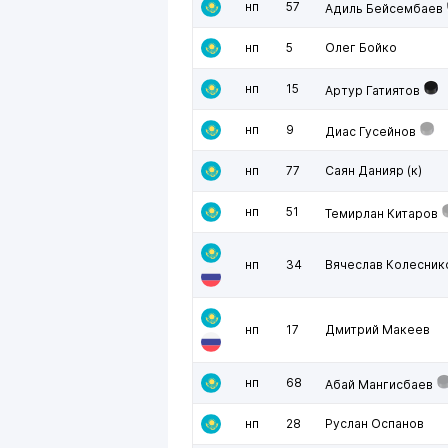
нп
57
Адиль Бейсембаев
нп
5
Олег Бойко
нп
15
Артур Гатиятов
нп
9
Диас Гусейнов
нп
77
Саян Данияр
(к)
нп
51
Темирлан Китаров
нп
34
Вячеслав Колесник
нп
17
Дмитрий Макеев
нп
68
Абай Мангисбаев
нп
28
Руслан Оспанов