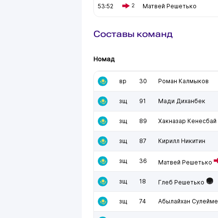
53:52
2
Матвей Решетько
Составы команд
Номад
вр
30
Роман Калмыков
зщ
91
Мади Диханбек
зщ
89
Хакназар Кенесбай
зщ
87
Кирилл Никитин
зщ
36
Матвей Решетько
зщ
18
Глеб Решетько
зщ
74
Абылайхан Сулейм