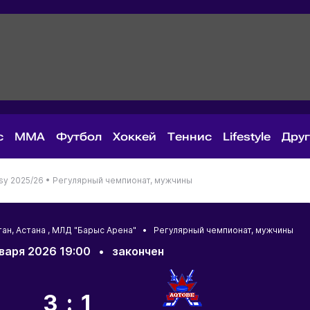
с
MMA
Футбол
Хоккей
Теннис
Lifestyle
Дру
sy 2025/26 •
Регулярный чемпионат, мужчины
тан
,
Астана
, МЛД "Барыс Арена" • Регулярный чемпионат, мужчины
варя 2026 19:00
•
закончен
3:1