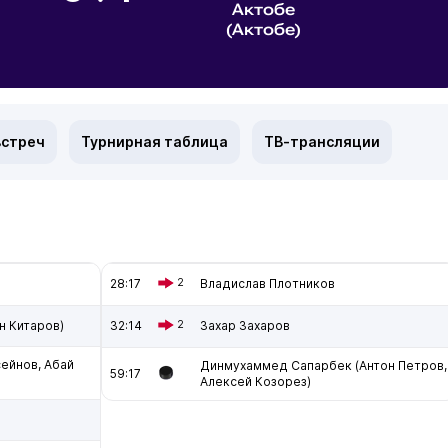
Актобе
(Актобе)
встреч
Турнирная таблица
ТВ-трансляции
28:17
2
Владислав Плотников
н Китаров)
32:14
2
Захар Захаров
сейнов, Абай
Динмухаммед Сапарбек (Антон Петров,
59:17
Алексей Козорез)