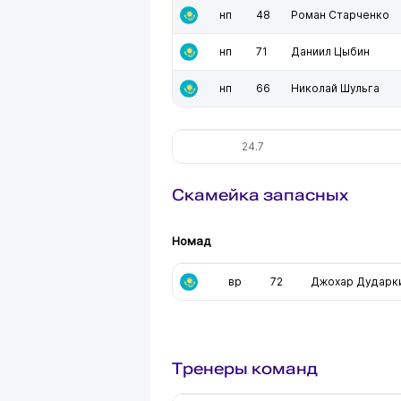
нп
48
Роман Старченко
нп
71
Даниил Цыбин
нп
66
Николай Шульга
24.7
Скамейка запасных
Номад
вр
72
Джохар Дударк
Тренеры команд