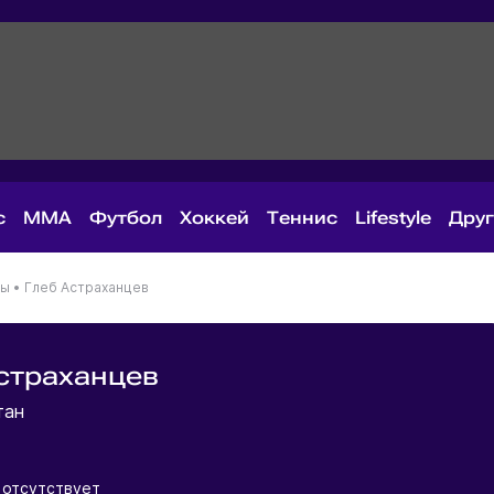
с
MMA
Футбол
Хоккей
Теннис
Lifestyle
Дру
ны
•
Глеб Астраханцев
страханцев
тан
отсутствует