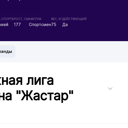
Д СПОРТА
РОСТ, СМ
АМПЛУА
ВЕС, КГ
ДЕЙСТВУЮЩИЙ
ккей
177
Спортсмен
75
Да
манды
ная лига
на "Жастар"