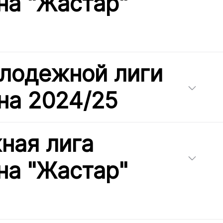
на "Жастар"
лодежной лиги
на 2024/25
ная лига
на "Жастар"