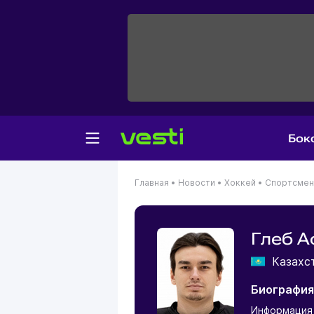
Бок
Главная
•
Новости
•
Хоккей
•
Спортсме
Глеб А
Казахс
Биография
Информация 