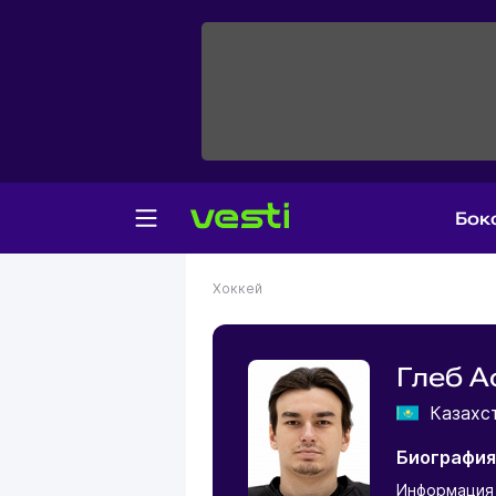
Бок
Хоккей
Глеб А
Казахс
Биография
Информация 