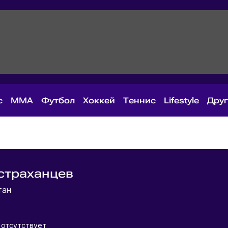
с
MMA
Футбол
Хоккей
Теннис
Lifestyle
Дру
страханцев
тан
отсутствует