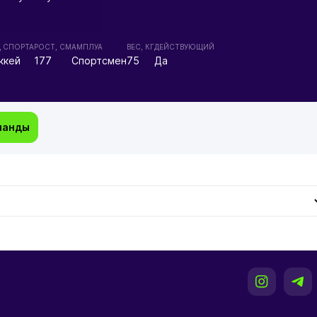
Д СПОРТА
РОСТ, СМ
АМПЛУА
ВЕС, КГ
ДЕЙСТВУЮЩИЙ
ккей
177
Спортсмен
75
Да
манды