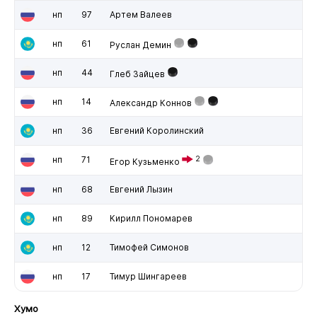
нп
97
Артем Валеев
нп
61
Руслан Демин
нп
44
Глеб Зайцев
нп
14
Александр Коннов
нп
36
Евгений Королинский
нп
71
2
Егор Кузьменко
нп
68
Евгений Лызин
нп
89
Кирилл Пономарев
нп
12
Тимофей Симонов
нп
17
Тимур Шингареев
Хумо