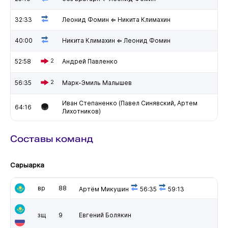
32:33
Леонид Фомин ⇐ Никита Климахин
40:00
Никита Климахин ⇐ Леонид Фомин
52:58
2
Андрей Павленко
56:35
2
Марк-Эмиль Малышев
Иван Степаненко (Павел Синявский, Артем
64:16
Лихотников)
Составы команд
Сарыарка
вр
88
Артём Микушин
56:35
59:13
зщ
9
Евгений Болякин