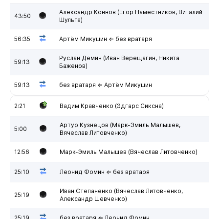
Александр Коннов (Егор Наместников, Виталий
43:50
Шульга)
56:35
Артём Микушин ⇐ без вратаря
Руслан Демин (Иван Верещагин, Никита
59:13
Баженов)
59:13
без вратаря ⇐ Артём Микушин
2:21
Вадим Кравченко (Эдгарс Сиксна)
Артур Кузнецов (Марк-Эмиль Малышев,
5:00
Вячеслав Литовченко)
12:56
Марк-Эмиль Малышев (Вячеслав Литовченко)
25:10
Леонид Фомин ⇐ без вратаря
Иван Степаненко (Вячеслав Литовченко,
25:19
Александр Шевченко)
25:19
без вратаря ⇐ Леонид Фомин