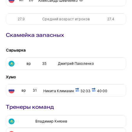
Александр Шевченко
27.9
Средний возраст игроков
27.4
Скамейка запасных
Сарыарка
вр
35
Дмитрий Пахоленко
Хумо
вр
31
Никита Климахин
32:33
40:00
Тренеры команд
Владимир Князев