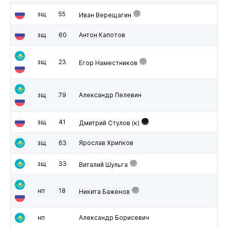
зщ
55
Иван Верещагин
зщ
60
Антон Капотов
зщ
23
Егор Наместников
зщ
79
Александр Пелевин
зщ
41
Дмитрий Стулов
(к)
зщ
63
Ярослав Хрипков
зщ
33
Виталий Шульга
нп
18
Никита Баженов
нп
Александр Борисевич