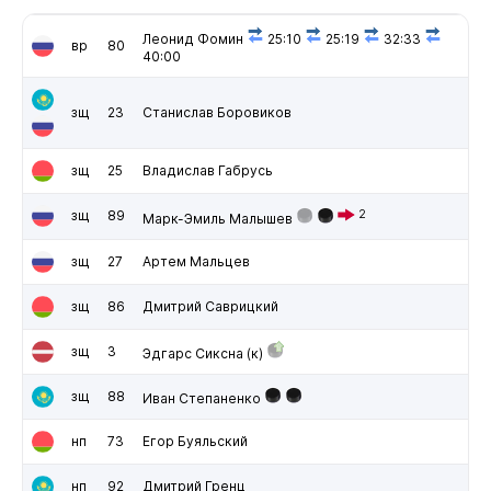
Леонид Фомин
25:10
25:19
32:33
вр
80
40:00
зщ
23
Станислав Боровиков
зщ
25
Владислав Габрусь
зщ
89
2
Марк-Эмиль Малышев
зщ
27
Артем Мальцев
зщ
86
Дмитрий Саврицкий
зщ
3
Эдгарс Сиксна
(к)
зщ
88
Иван Степаненко
нп
73
Егор Буяльский
нп
92
Дмитрий Гренц