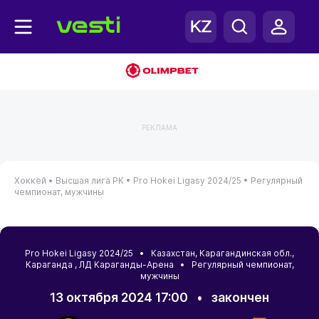
РЕКЛАМА
Хоккей •
Высшая лига РК •
Pro Hokei Ligasy 2024/25 •
Регулярный
чемпионат, мужчины
Pro Hokei Ligasy 2024/25 •
Казахстан
,
Карагандинская обл.
,
Караганда
, ЛД Караганды-Арена • Регулярный чемпионат,
мужчины
13 октября 2024 17:00
•
закончен