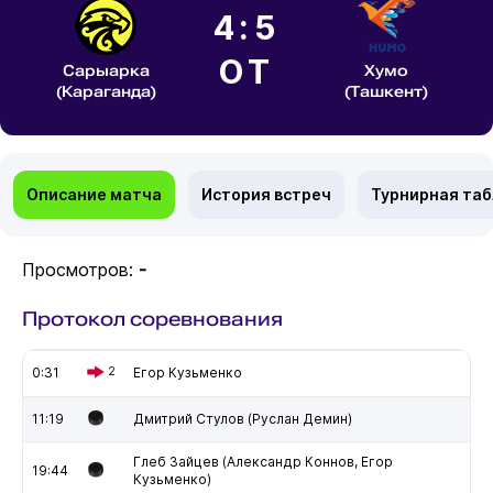
4:5
ОТ
Сарыарка
Хумо
(Караганда)
(Ташкент)
Описание матча
История встреч
Турнирная та
Просмотров:
-
Протокол соревнования
0:31
2
Егор Кузьменко
11:19
Дмитрий Стулов (Руслан Демин)
Глеб Зайцев (Александр Коннов, Егор
19:44
Кузьменко)