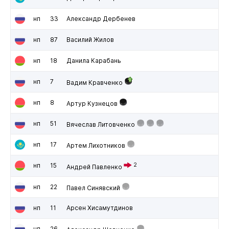
нп
33
Александр Дербенев
нп
87
Василий Жилов
нп
18
Данила Карабань
нп
7
Вадим Кравченко
нп
8
Артур Кузнецов
нп
51
Вячеслав Литовченко
нп
17
Артем Лихотников
нп
15
2
Андрей Павленко
нп
22
Павел Синявский
нп
11
Арсен Хисамутдинов
нп
26