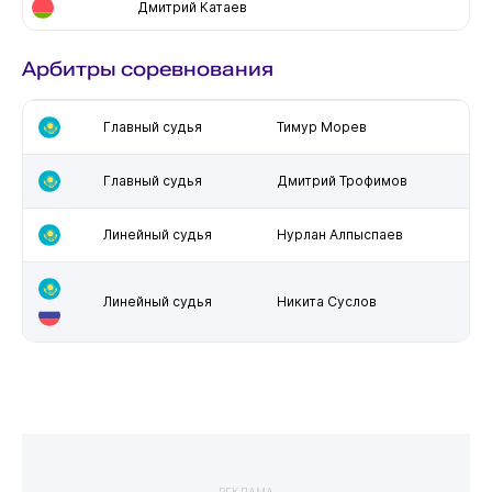
Дмитрий Катаев
Арбитры соревнования
Главный судья
Тимур Морев
Главный судья
Дмитрий Трофимов
Линейный судья
Нурлан Алпыспаев
Линейный судья
Никита Суслов
РЕКЛАМА