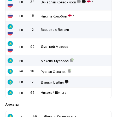
2
нп
34
Вячеслав Колесников
нп
16
2
Никита Колобов
нп
12
Всеволод Логвин
нп
99
Дмитрий Макеев
нп
Максим Мусоров
нп
28
Руслан Оспанов
нп
17
Даниил Цыбин
нп
66
Николай Шульга
Алматы
вр
39
Филипп Колесников