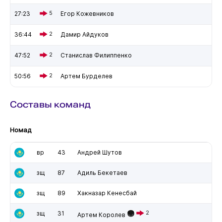
27:23
5
Егор Кожевников
36:44
2
Дамир Айдуков
47:52
2
Станислав Филиппенко
50:56
2
Артем Бурделев
Составы команд
Номад
вр
43
Андрей Шутов
зщ
87
Адиль Бекетаев
зщ
89
Хакназар Кенесбай
зщ
31
2
Артем Королев