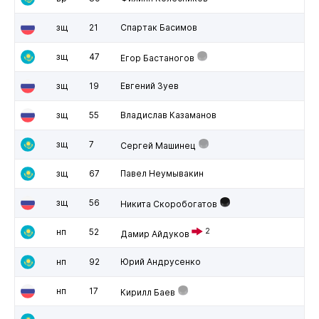
зщ
21
Спартак Басимов
зщ
47
Егор Бастаногов
зщ
19
Евгений Зуев
зщ
55
Владислав Казаманов
зщ
7
Сергей Машинец
зщ
67
Павел Неумывакин
зщ
56
Никита Скоробогатов
нп
52
2
Дамир Айдуков
нп
92
Юрий Андрусенко
нп
17
Кирилл Баев