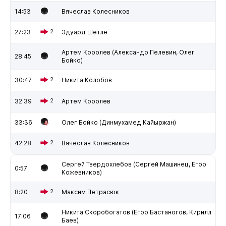
14:53
Вячеслав Колесников
27:23
2
Эдуард Шетле
Артем Королев (Александр Пелевин, Олег
28:45
Бойко)
30:47
2
Никита Колобов
32:39
2
Артем Королев
33:36
Олег Бойко (Динмухамед Кайыржан)
42:28
2
Вячеслав Колесников
Сергей Твердохлебов (Сергей Машинец, Егор
0:57
Кожевников)
8:20
2
Максим Петрасюк
Никита Скоробогатов (Егор Бастаногов, Кирилл
17:06
Баев)