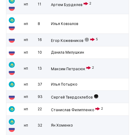
2
нп
11
Артем Бурделев
нп
8
Илья Ковзалов
нп
16
5
Егор Кожевников
нп
10
Данила Милушкин
2
нп
13
Максим Петрасюк
нп
37
Илья Потырко
нп
93
Сергей Твердохлебов
нп
22
2
Станислав Филиппенко
нп
32
Ян Хоменко