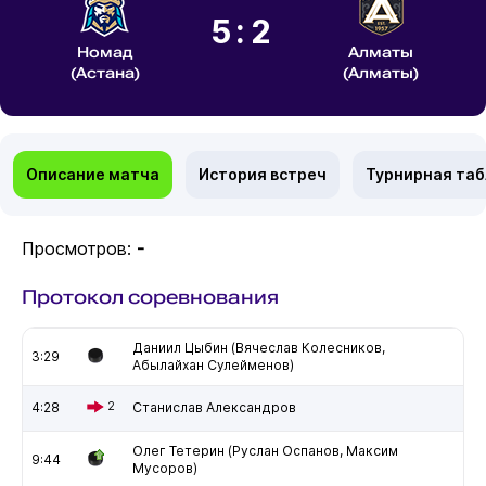
5:2
Номад
Алматы
(Астана)
(Алматы)
Описание матча
История встреч
Турнирная та
Просмотров:
-
Протокол соревнования
Даниил Цыбин (Вячеслав Колесников,
3:29
Абылайхан Сулейменов)
4:28
2
Станислав Александров
Олег Тетерин (Руслан Оспанов, Максим
9:44
Мусоров)