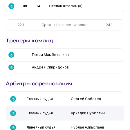
нп
14
Степан Штефан
(к)
22.1
Средний возраст игроков
24.1
Тренеры команд
Галым Мамбеталиев
Андрей Спиридонов
Арбитры соревнования
Главный судья
Сергей Соболев
Главный судья
Аркадий Субботин
Линейный судья
Нурлан Алпыспаев