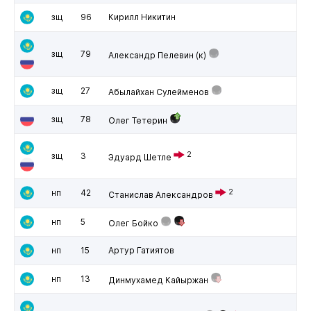
зщ
96
Кирилл Никитин
зщ
79
Александр Пелевин
(к)
зщ
27
Абылайхан Сулейменов
зщ
78
Олег Тетерин
2
зщ
3
Эдуард Шетле
нп
42
2
Станислав Александров
нп
5
Олег Бойко
нп
15
Артур Гатиятов
нп
13
Динмухамед Кайыржан