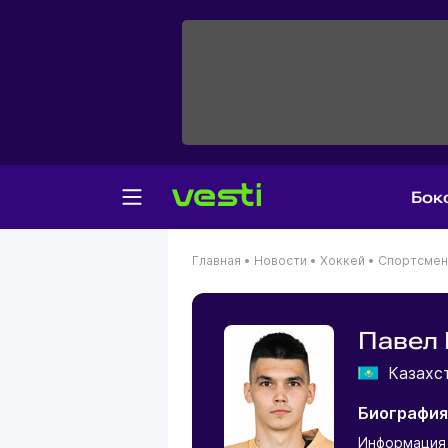
Бок
Главная
•
Новости
•
Хоккей
•
Спортсме
Павел
Казахс
Биография
Информация 