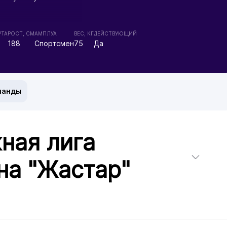
РТА
РОСТ, СМ
АМПЛУА
ВЕС, КГ
ДЕЙСТВУЮЩИЙ
188
Спортсмен
75
Да
манды
ная лига
на "Жастар"