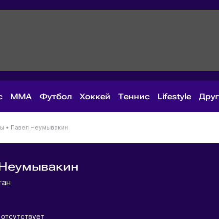
с
MMA
Футбол
Хоккей
Теннис
Lifestyle
Дру
ны
•
Павел Неумывакин
 Неумывакин
тан
отсутствует