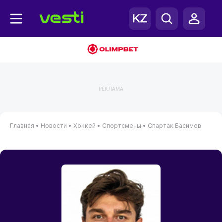
РЕКЛАМА
Главная
•
Новости
•
Хоккей
•
Спортсмены
•
Спартак Басимов