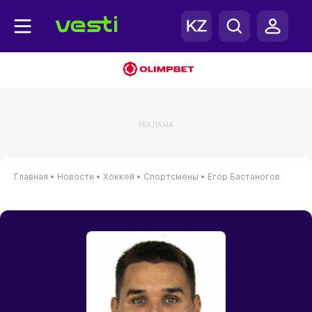
РЕКЛАМА
Главная
•
Новости
•
Хоккей
•
Спортсмены
•
Егор Бастаногов