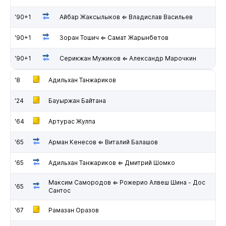
'90+1
Айбар Жаксылыков ⇐ Владислав Васильев
'90+1
Зоран Тошич ⇐ Самат Жарынбетов
'90+1
Серикжан Мужиков ⇐ Александр Марочкин
'8
Адильхан Танжариков
'24
Бауыржан Байтана
'64
Артурас Жулпа
'65
Арман Кенесов ⇐ Виталий Балашов
'65
Адильхан Танжариков ⇐ Дмитрий Шомко
Максим Самородов ⇐ Рожерио Алвеш Шина - Дос
'65
Сантос
'67
Рамазан Оразов