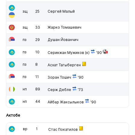
зщ
25
Сергей Малый
зщ
33
Жарко Томашевич
пз
29
Душан Йованчич
пз
10
Серикжан Мужиков
(к)
'90
пз
8
Асхат Тагыберген
пз
11
Зоран Тошич
'90
нп
89
Серж Дебле
'73
нп
44
Айбар Жаксылыков
'90
Актобе
вр
1
Стас Покатилов