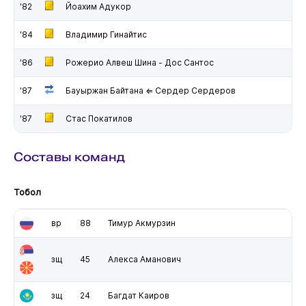
'82
Йоахим Адукор
'84
Владимир Гинайтис
'86
Рожерио Алвеш Шина - Дос Сантос
'87
Бауыржан Байтана ⇐ Сердер Сердеров
'87
Стас Покатилов
Составы команд
Тобол
вр
88
Тимур Акмурзин
зщ
45
Алекса Аманович
зщ
24
Багдат Каиров