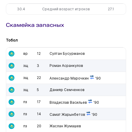
30.4
Средний возраст игроков
27.1
Скамейка запасных
Тобол
вр
12
Султан Бусурманов
зщ
3
Роман Асранкулов
зщ
22
Александр Марочкин
'90
зщ
5
Данияр Семченков
пз
17
Владислав Васильев
'90
пз
14
Самат Жарынбетов
'90
пз
20
Жаслан Жумашев