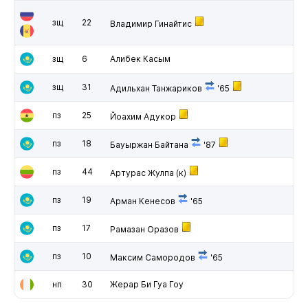
зщ
22
Владимир Гинайтис
зщ
6
Алибек Касым
зщ
31
Адильхан Танжариков
'65
пз
25
Йоахим Адукор
пз
18
Бауыржан Байтана
'87
пз
44
Артурас Жулпа
(к)
пз
19
Арман Кенесов
'65
пз
17
Рамазан Оразов
пз
10
Максим Самородов
'65
нп
30
Жерар Би Гуа Гоу