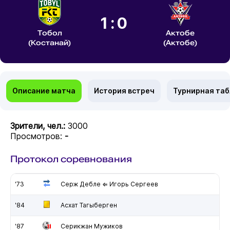
1:0
Тобол
Актобе
(Костанай)
(Актобе)
Описание матча
История встреч
Турнирная та
Зрители, чел.:
3000
Просмотров:
-
Протокол соревнования
'73
Серж Дебле ⇐ Игорь Сергеев
'84
Асхат Тагыберген
'87
Серикжан Мужиков