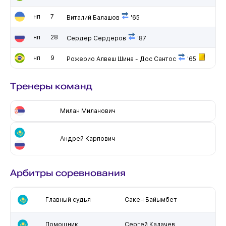
нп
7
Виталий Балашов
'65
нп
28
Сердер Сердеров
'87
нп
9
Рожерио Алвеш Шина - Дос Сантос
'65
Тренеры команд
Милан Миланович
Андрей Карпович
Арбитры соревнования
Главный судья
Сакен Байымбет
Помощник
Сергей Калачев