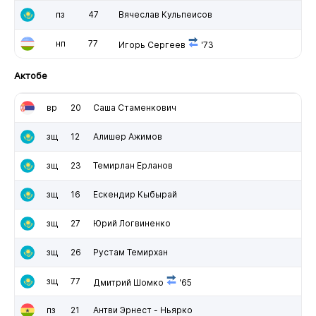
пз
47
Вячеслав Кульпеисов
нп
77
Игорь Сергеев
'73
Актобе
вр
20
Саша Стаменкович
зщ
12
Алишер Ажимов
зщ
23
Темирлан Ерланов
зщ
16
Ескендир Кыбырай
зщ
27
Юрий Логвиненко
зщ
26
Рустам Темирхан
зщ
77
Дмитрий Шомко
'65
пз
21
Антви Эрнест - Ньярко