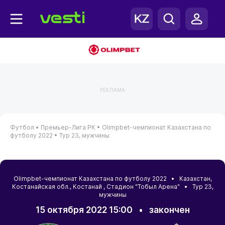
РЕКЛАМА
Футбол •
Премьер-Лига РК •
Olimpbet-чемпионат Казахстана по
футболу 2022 •
Тур 23, мужчины
Olimpbet-чемпионат Казахстана по футболу 2022 •
Казахстан
,
Костанайская обл.
,
Костанай
, Стадион "Тобыл Арена" • Тур 23,
мужчины
15 октября 2022 15:00
•
закончен