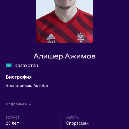
Алишер Ажимов
Казахстан
Биография
Воспитанник: Актобе
Подробнее
ВОЗРАСТ
АМПЛУА
25 лет
Спортсмен