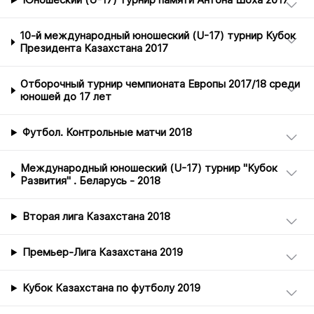
Юношеский (U-17) турнир памяти Антона Шоха 2017
10-й международный юношеский (U-17) турнир Кубок
Президента Казахстана 2017
Отборочный турнир чемпионата Европы 2017/18 среди
юношей до 17 лет
Футбол. Контрольные матчи 2018
Международный юношеский (U-17) турнир "Кубок
Развития" . Беларусь - 2018
Вторая лига Казахстана 2018
Премьер-Лига Казахстана 2019
Кубок Казахстана по футболу 2019