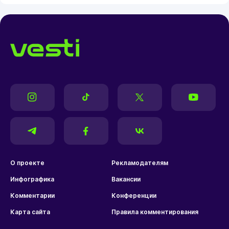
О проекте
Рекламодателям
Инфографика
Вакансии
Комментарии
Конференции
Карта сайта
Правила комментирования