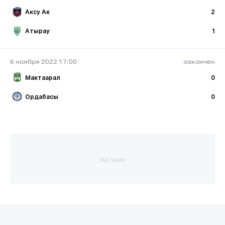
Аксу Ак
2
Атырау
1
6 ноября 2022 17:00
закончен
Мактаарал
0
Ордабасы
0
РЕКЛАМА