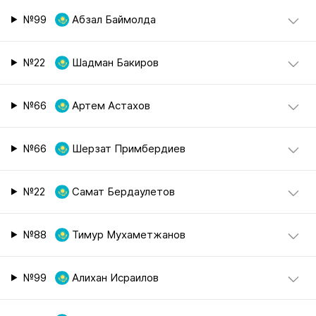
№99
Абзал Баймолда
№22
Шадман Бакиров
№66
Артем Астахов
№66
Шерзат Примбердиев
№22
Самат Бердаулетов
№88
Тимур Мухаметжанов
№99
Алихан Исраилов