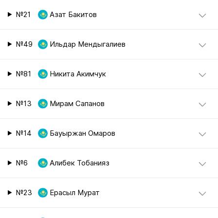
№21
Азат Бакитов
№49
Ильдар Мендыгалиев
№81
Никита Акимчук
№13
Мирам Сапанов
№14
Бауыржан Омаров
№6
Алибек Тобанияз
№23
Ерасыл Мурат