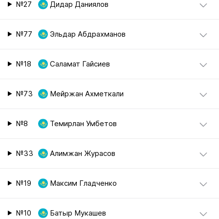
№27
Дидар Даниялов
№77
Эльдар Абдрахманов
№18
Саламат Гайсиев
№73
Мейржан Ахметкали
№8
Темирлан Умбетов
№33
Алимжан Журасов
№19
Максим Гладченко
№10
Батыр Мукашев