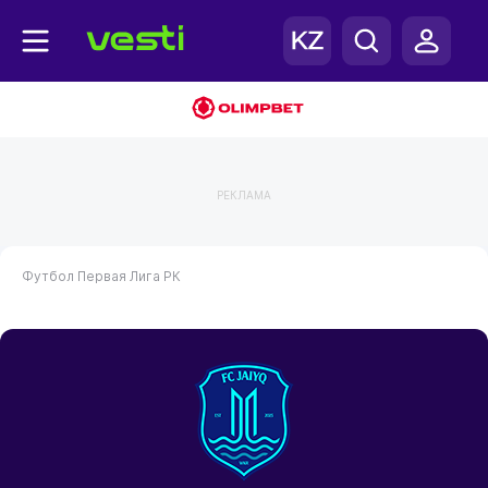
РЕКЛАМА
Футбол
Первая Лига РК