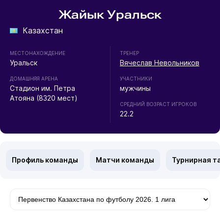
Жайык Уральск
Казахстан
МЕСТОНАХОЖДЕНИЕ
ТРЕНЕР
Уральск
Вячеслав Невольников
ДОМАШНЯЯ АРЕНА
УЧАСТНИКИ
Стадион им. Петра
мужчины
Атояна (8320 мест)
СРЕДНИЙ ВОЗРАСТ ИГРОКОВ
22.2
Профиль команды
Матчи команды
Турнирная т