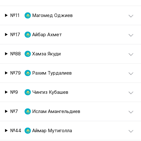
№11
Магомед Оджиев
№17
Айбар Ахмет
№88
Хамза Якуди
№79
Рахим Турдалиев
№9
Чингиз Кубашев
№7
Ислам Амангельдиев
№44
Аймар Мутиголла