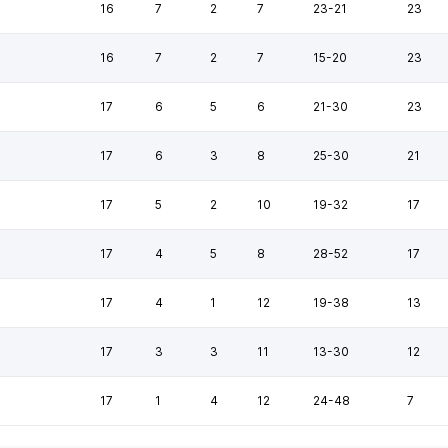
16
7
2
7
23-21
23
16
7
2
7
15-20
23
17
6
5
6
21-30
23
17
6
3
8
25-30
21
17
5
2
10
19-32
17
17
4
5
8
28-52
17
17
4
1
12
19-38
13
17
3
3
11
13-30
12
17
1
4
12
24-48
7