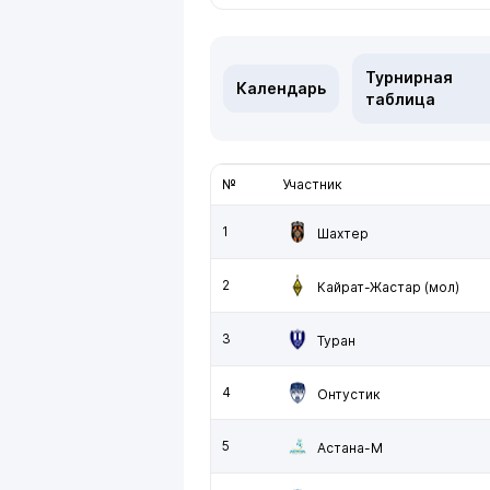
Турнирная
Календарь
таблица
№
Участник
1
Шахтер
2
Кайрат-Жастар (мол)
3
Туран
4
Онтустик
5
Астана-М