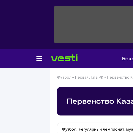
Бок
Футбол •
Первая Лига РК •
Первенство Ка
Первенство Каза