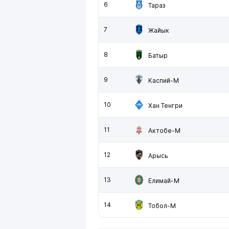
6
Тараз
7
Жайык
8
Батыр
9
Каспий-М
10
Хан Тенгри
11
Актобе-М
12
Арысь
13
Елимай-М
14
Тобол-М