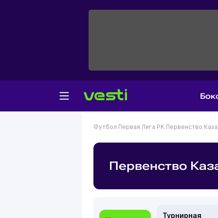
Бок
Футбол
Первая Лига РК
Первенство Казах
Первенство Каза
Турнирная