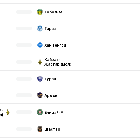
Тобол-М
Тараз
Хан Тенгри
Кайрат-
Жастар (мол)
Туран
Арысь
т-
Елимай-М
л)
Шахтер