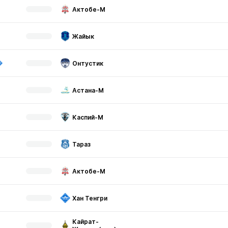
Актобе-М
Жайык
Онтустик
Астана-М
Каспий-М
Тараз
Актобе-М
Хан Тенгри
Кайрат-