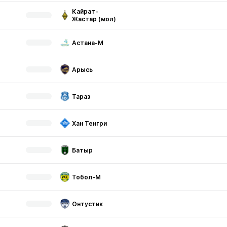
Кайрат-
Жастар (мол)
Астана-М
Арысь
Тараз
Хан Тенгри
Батыр
Тобол-М
Онтустик