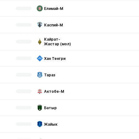
Елимай-М
Каспий-М
Кайрат-
Жастар (мол)
Хан Тенгри
Тараз
Актобе-М
Батыр
Жайык