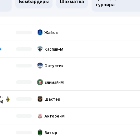
Бомбардиры
Шахматка
турнира
Жайык
Каспий-М
Онтустик
Елимай-М
т-
Шахтер
л)
Актобе-М
Батыр