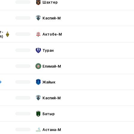
Шахтер
Каспий-М
т-
Актобе-М
л)
Туран
Елимай-М
Жайык
Каспий-М
Батыр
Астана-М