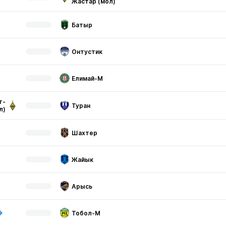
Жастар (мол)
Батыр
Онтустик
Елимай-М
т-
Туран
л)
Шахтер
Жайык
Арысь
Тобол-М