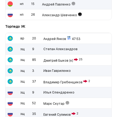
нп
15
Андрей Павленко
нп
26
Александр Шевченко
Торпедо УК
вр
20
Андрей Янков
47:53
зщ
9
Степан Александров
зщ
85
25
Дмитрий Быков
(к)
зщ
3
Иван Гавриленко
зщ
37
2
Владимир Гребенщиков
зщ
9
Илья Олендаренко
зщ
52
Марк Скутар
зщ
35
2
Евгений Сулимов