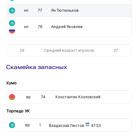
нп
77
Ян Тютюньков
нп
76
Андрей Яковлев
29
Средний возраст игроков
27
Скамейка запасных
Хумо
вр
74
Константин Козловский
Торпедо УК
вр
1
Владислав Пестов
47:53