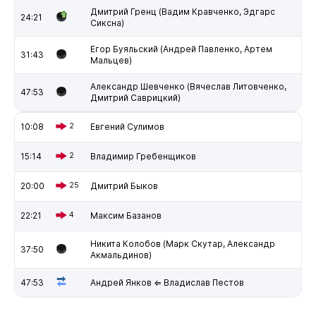
Дмитрий Гренц (Вадим Кравченко, Эдгарс
24:21
Сиксна)
Егор Буяльский (Андрей Павленко, Артем
31:43
Мальцев)
Александр Шевченко (Вячеслав Литовченко,
47:53
Дмитрий Саврицкий)
10:08
2
Евгений Сулимов
15:14
2
Владимир Гребенщиков
20:00
25
Дмитрий Быков
22:21
4
Максим Базанов
Никита Колобов (Марк Скутар, Александр
37:50
Акмальдинов)
47:53
Андрей Янков ⇐ Владислав Пестов