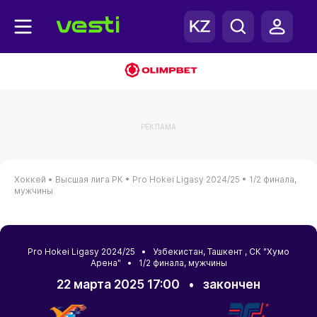
РЕКЛАМА
Хоккей •
Высшая лига РК •
Pro Hokei Ligasy 2024/25 •
1/2 финала,
мужчины
Pro Hokei Ligasy 2024/25 •
Узбекистан
,
Ташкент
, СК "Хумо
Арена" • 1/2 финала, мужчины
22 марта 2025 17:00
•
закончен