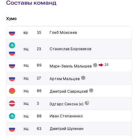
Составы команд
Хумо
вр
35
Глеб Моисеев
зщ
23
Станислав Боровиков
зщ
89
25
Марк-Эмиль Малышев
зщ
27
Артем Мальцев
зщ
86
Дмитрий Саврицкий
зщ
3
Эдгарс Сиксна
(к)
зщ
88
Иван Степаненко
зщ
63
Дмитрий Шуленин