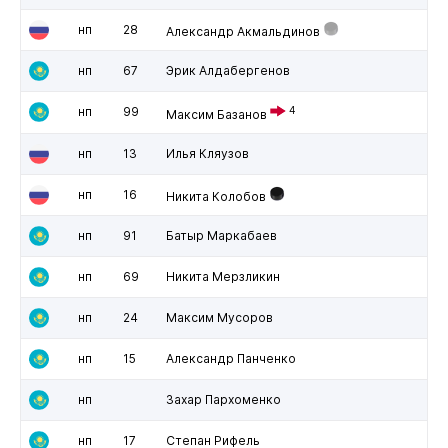
нп
28
Александр Акмальдинов
нп
67
Эрик Алдабергенов
нп
99
4
Максим Базанов
нп
13
Илья Кляузов
нп
16
Никита Колобов
нп
91
Батыр Маркабаев
нп
69
Никита Мерзликин
нп
24
Максим Мусоров
нп
15
Александр Панченко
нп
Захар Пархоменко
нп
17
Степан Рифель