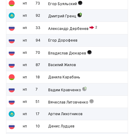
нп
73
Егор Буяльский
нп
92
Дмитрий Гренц
нп
33
2
Александр Дербенев
нп
94
Егор Дорофеев
нп
70
Владислав Дюкарев
нп
87
Василий Жилов
нп
18
Данила Карабань
нп
7
Вадим Кравченко
нп
51
Вячеслав Литовченко
нп
17
Артем Лихотников
нп
10
Денис Лудцев