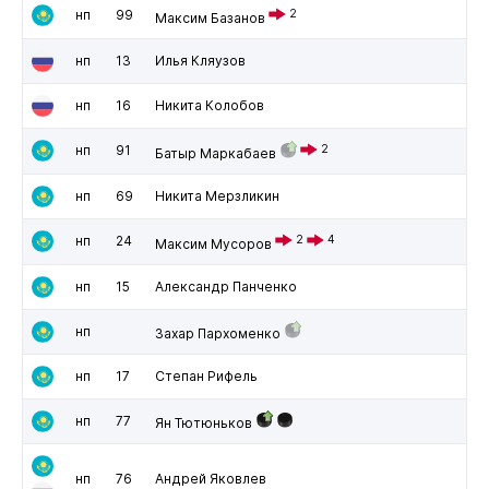
нп
99
2
Максим Базанов
нп
13
Илья Кляузов
нп
16
Никита Колобов
нп
91
2
Батыр Маркабаев
нп
69
Никита Мерзликин
нп
24
2
4
Максим Мусоров
нп
15
Александр Панченко
нп
Захар Пархоменко
нп
17
Степан Рифель
нп
77
Ян Тютюньков
нп
76
Андрей Яковлев