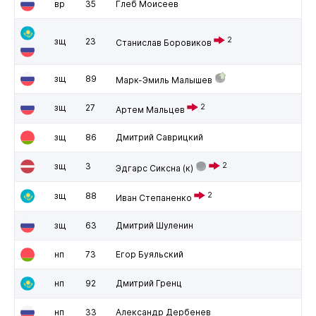
вр
35
Глеб Моисеев
2
зщ
23
Станислав Боровиков
зщ
89
Марк-Эмиль Малышев
зщ
27
2
Артем Мальцев
зщ
86
Дмитрий Саврицкий
зщ
3
2
Эдгарс Сиксна
(к)
зщ
88
2
Иван Степаненко
зщ
63
Дмитрий Шуленин
нп
73
Егор Буяльский
нп
92
Дмитрий Гренц
нп
33
Александр Дербенев