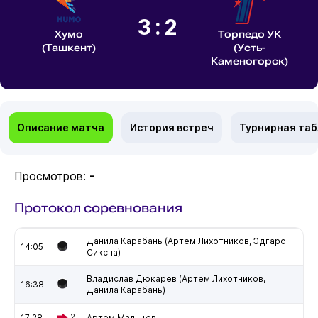
3:2
Хумо
Торпедо УК
(Ташкент)
(Усть-
Каменогорск)
Описание матча
История встреч
Турнирная та
Просмотров:
-
Протокол соревнования
Данила Карабань (Артем Лихотников, Эдгарс
14:05
Сиксна)
Владислав Дюкарев (Артем Лихотников,
16:38
Данила Карабань)
17:28
2
Артем Мальцев