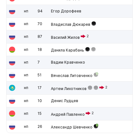
нп
94
Егор Дорофеев
нп
70
Владислав Дюкарев
нп
87
2
Василий Жилов
нп
18
Данила Карабань
нп
7
Вадим Кравченко
нп
51
Вячеслав Литовченко
нп
17
2
Артем Лихотников
нп
10
Денис Лудцев
нп
15
2
Андрей Павленко
нп
26
Александр Шевченко