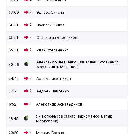
37:09
2
Эдгарс Сиксна
38:51
2
Василий Жилов
39:51
2
Станислав Боровиков
39:51
2
Иван Степаненко
Александр Шевченко (Вячеслав Литовченко,
43:06
Марк-Эмиль Малышев)
54:44
2
Артем Лихотников
57:51
2
Андрей Павленко
6:52
2
Александр Акмальдинов
Ян Тютюньков (Захар Пархоменко, Батыр
18:49
Маркабаев)
23:29
2
Максим Базанов