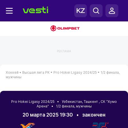
РЕКЛАМА
Хоккей •
Высшая лига РК •
Pro Hokei Ligasy 2024/25 •
1/2 финала,
мужчины
Pro Hokei Ligasy 2024/25 •
Узбекистан
,
Ташкент
, СК "Хумо
Арена" • 1/2 финала, мужчины
20 марта 2025 19:30
•
закончен