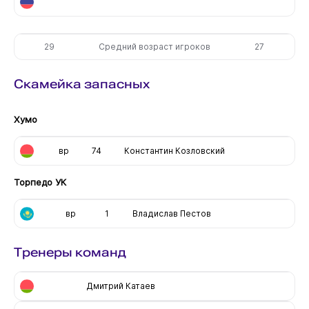
29
Средний возраст игроков
27
Скамейка запасных
Хумо
вр
74
Константин Козловский
Торпедо УК
вр
1
Владислав Пестов
Тренеры команд
Дмитрий Катаев