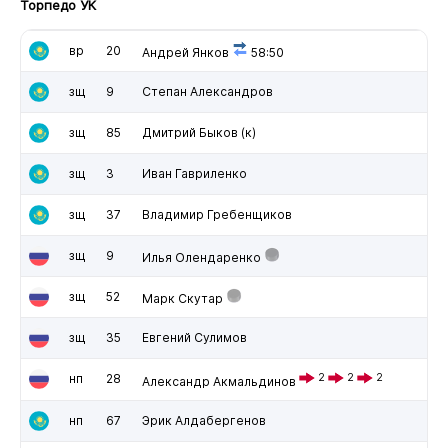
Торпедо УК
вр
20
Андрей Янков
58:50
зщ
9
Степан Александров
зщ
85
Дмитрий Быков
(к)
зщ
3
Иван Гавриленко
зщ
37
Владимир Гребенщиков
зщ
9
Илья Олендаренко
зщ
52
Марк Скутар
зщ
35
Евгений Сулимов
нп
28
2
2
2
Александр Акмальдинов
нп
67
Эрик Алдабергенов