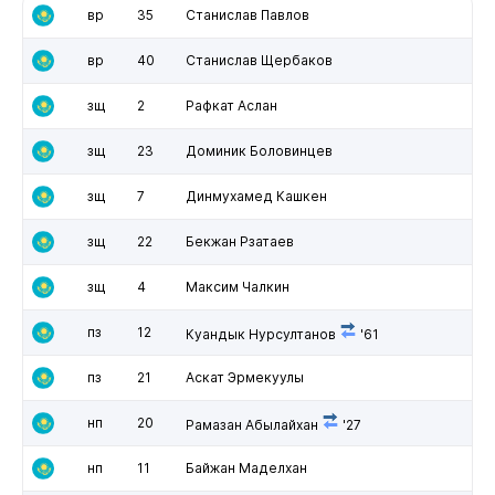
вр
35
Станислав Павлов
вр
40
Станислав Щербаков
зщ
2
Рафкат Аслан
зщ
23
Доминик Боловинцев
зщ
7
Динмухамед Кашкен
зщ
22
Бекжан Рзатаев
зщ
4
Максим Чалкин
пз
12
Куандык Нурсултанов
'61
пз
21
Аскат Эрмекуулы
нп
20
Рамазан Абылайхан
'27
нп
11
Байжан Маделхан