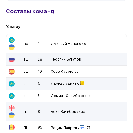
Составы команд
Улытау
вр
1
Дмитрий Непогодов
зщ
28
Георгий Бугулов
зщ
19
Хосе Каррильо
зщ
3
Сергей Кейлер
зщ
5
Демият Сламбеков
(к)
пз
8
Бека Вачиберадзе
пз
95
Вадим Пайрель
'27