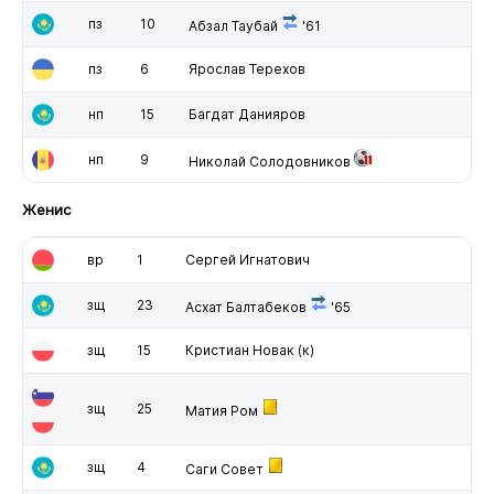
пз
10
Абзал Таубай
'61
пз
6
Ярослав Терехов
нп
15
Багдат Данияров
нп
9
Николай Солодовников
Женис
вр
1
Сергей Игнатович
зщ
23
Асхат Балтабеков
'65
зщ
15
Кристиан Новак
(к)
зщ
25
Матия Ром
зщ
4
Саги Совет