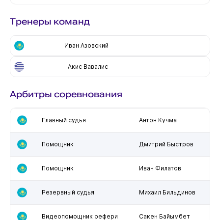
Тренеры команд
Иван Азовский
Акис Вавалис
Арбитры соревнования
Главный судья
Антон Кучма
Помощник
Дмитрий Быстров
Помощник
Иван Филатов
Резервный судья
Михаил Бильдинов
Видеопомощник рефери
Сакен Байымбет