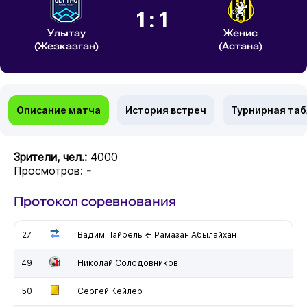
1:1
Улытау
Женис
(Жезказган)
(Астана)
Описание матча
История встреч
Турнирная та
Зрители, чел.:
4000
Просмотров:
-
Протокол соревнования
'27
Вадим Пайрель ⇐ Рамазан Абылайхан
'49
Николай Солодовников
'50
Сергей Кейлер