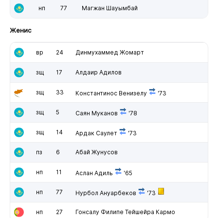
нп
77
Магжан Шауымбай
Женис
вр
24
Динмухаммед Жомарт
зщ
17
Алдаир Адилов
зщ
33
Константинос Венизелу
'73
зщ
5
Саян Муканов
'78
зщ
14
Ардак Саулет
'73
пз
6
Абай Жунусов
нп
11
Аслан Адиль
'65
нп
77
Нурбол Ануарбеков
'73
нп
27
Гонсалу Филипе Тейшейра Кармо