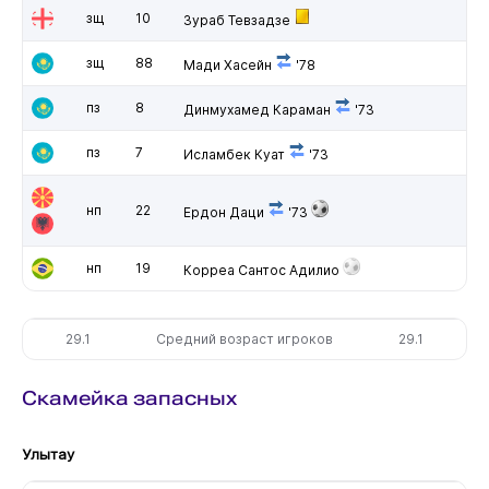
зщ
10
Зураб Тевзадзе
зщ
88
Мади Хасейн
'78
пз
8
Динмухамед Караман
'73
пз
7
Исламбек Куат
'73
нп
22
Ердон Даци
'73
нп
19
Корреа Сантос Адилио
29.1
Средний возраст игроков
29.1
Скамейка запасных
Улытау