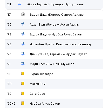
'61
Абзал Таубай ⇐ Куандык Нурсултанов
'17
Ердон Даци (Корреа Сантос Адилио)
'65
Асхат Балтабеков ⇐ Аслан Адиль
'73
Ердон Даци ⇐ Нурбол Ануарбеков
'73
Исламбек Куат ⇐ Константинос Венизелу
'73
Динмухамед Караман ⇐ Ардак Саулет
'78
Мади Хасейн ⇐ Саян Муканов
'83
Зураб Тевзадзе
'89
Матия Ром
'89
Саги Совет
'90+6
Нурбол Ануарбеков