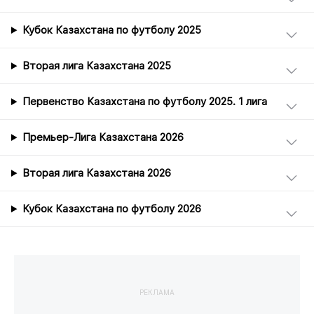
Кубок Казахстана по футболу 2025
Вторая лига Казахстана 2025
Первенство Казахстана по футболу 2025. 1 лига
Премьер-Лига Казахстана 2026
Вторая лига Казахстана 2026
Кубок Казахстана по футболу 2026
РЕКЛАМА