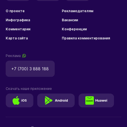
О проекте
Рекламодателям
Инфографика
Вакансии
Комментарии
Конференции
Карта сайта
Правила комментирования
Реклама
+7 (700) 3 888 188
Скачать наше приложение