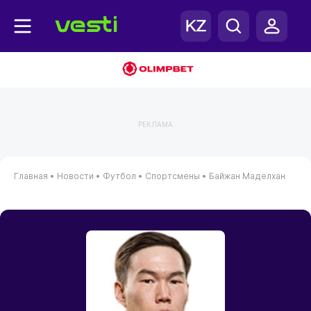
РЕКЛАМА
Главная
•
Новости
•
Футбол
•
Спортсмены
•
Байжан Маделхан