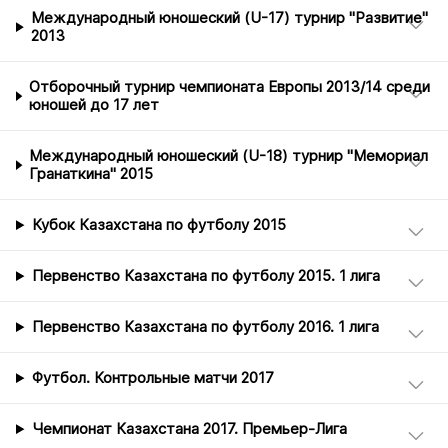
Международный юношеский (U-17) турнир "Развитие"
2013
Отборочный турнир чемпионата Европы 2013/14 среди
юношей до 17 лет
Международный юношеский (U-18) турнир "Мемориал
Гранаткина" 2015
Кубок Казахстана по футболу 2015
Первенство Казахстана по футболу 2015. 1 лига
Первенство Казахстана по футболу 2016. 1 лига
Футбол. Контрольные матчи 2017
Чемпионат Казахстана 2017. Премьер-Лига