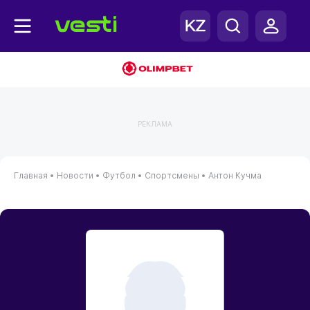
РЕКЛАМА
Главная
•
Новости
•
Футбол
•
Спортсмены
•
Антон Кучма