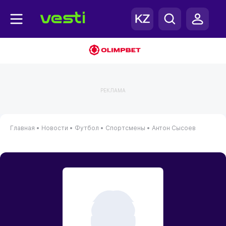
РЕКЛАМА
Главная
•
Новости
•
Футбол
•
Спортсмены
•
Антон Сысоев