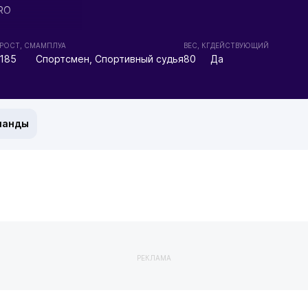
PRO
РОСТ, СМ
АМПЛУА
ВЕС, КГ
ДЕЙСТВУЮЩИЙ
185
Спортсмен, Спортивный судья
80
Да
манды
РЕКЛАМА