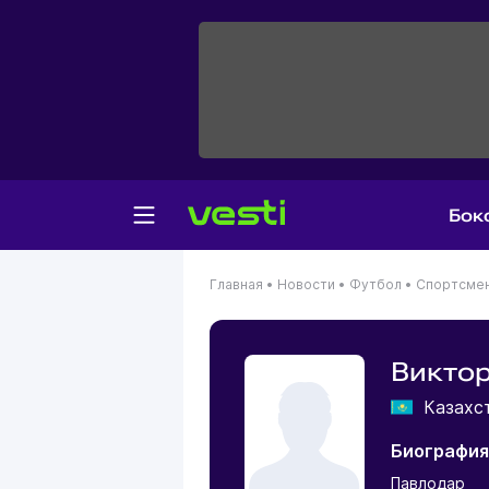
Бок
Главная
•
Новости
•
Футбол
•
Спортсме
Виктор
Казахс
Биография
Павлодар