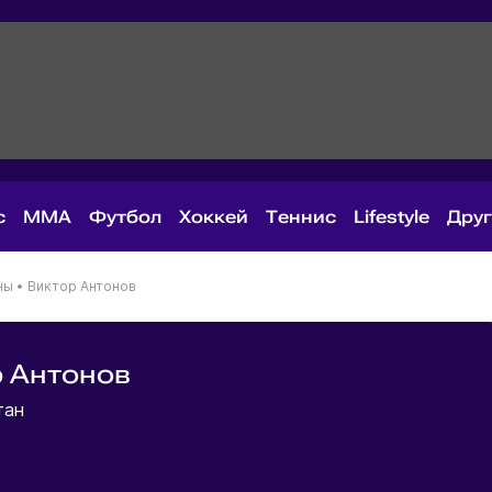
с
MMA
Футбол
Хоккей
Теннис
Lifestyle
Дру
ны
•
Виктор Антонов
 Антонов
тан