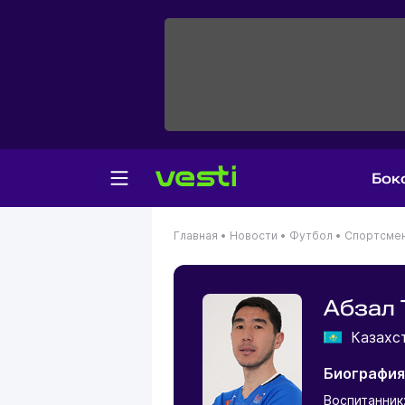
Бок
Главная
•
Новости
•
Футбол
•
Спортсме
Абзал 
Казахс
Биография
Воспитанник