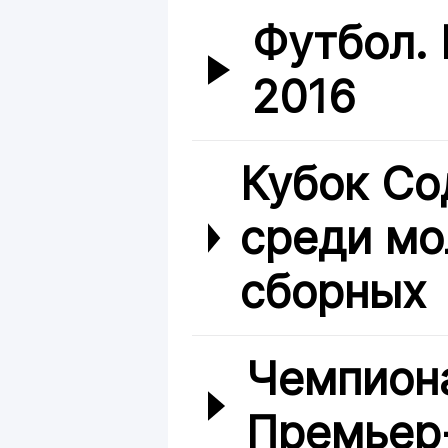
Футбол.
2016
Кубок Со
среди мо
сборных
Чемпиона
Премьер