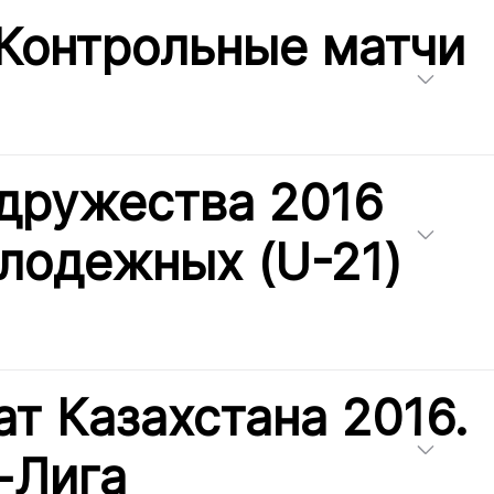
 Контрольные матчи
дружества 2016
лодежных (U-21)
т Казахстана 2016.
-Лига