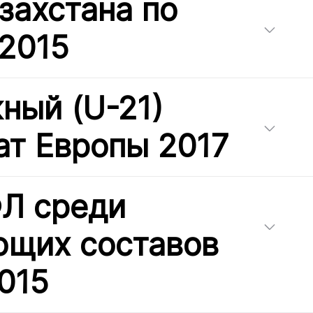
захстана по
 2015
ный (U-21)
т Европы 2017
Л среди
ющих составов
015