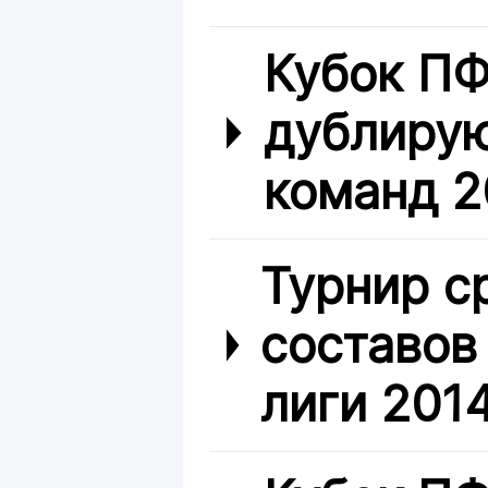
Кубок ПФ
дублиру
команд 2
Турнир с
составов
лиги 201