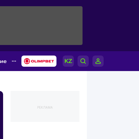
гие
РЕКЛАМА