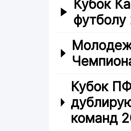
Кубок Ка
футболу
Молодеж
Чемпиона
Кубок ПФ
дублиру
команд 2