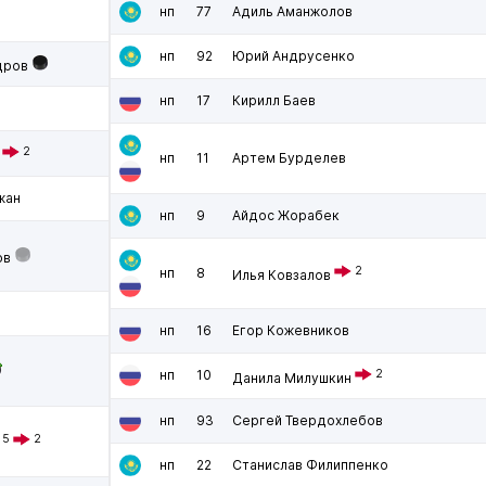
нп
77
Адиль Аманжолов
нп
92
Юрий Андрусенко
дров
нп
17
Кирилл Баев
2
нп
11
Артем Бурделев
жан
нп
9
Айдос Жорабек
ов
2
нп
8
Илья Ковзалов
нп
16
Егор Кожевников
нп
10
2
Данила Милушкин
нп
93
Сергей Твердохлебов
5
2
нп
22
Станислав Филиппенко