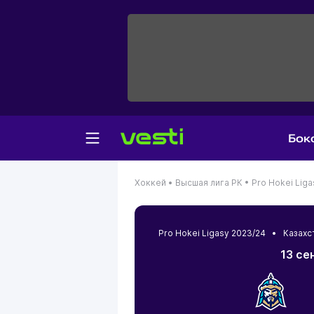
Бок
Хоккей •
Высшая лига РК •
Pro Hokei Lig
Pro Hokei Ligasy 2023/24 •
Казахс
13 се