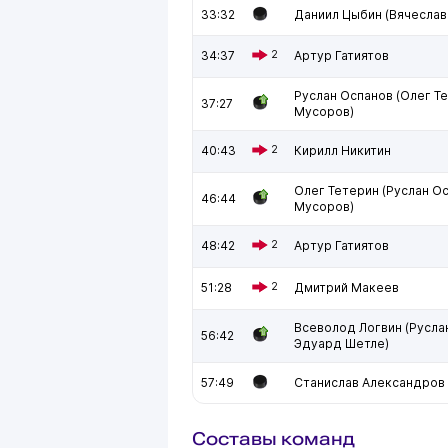
33:32
Даниил Цыбин (Вячеслав
34:37
2
Артур Гатиятов
Руслан Оспанов (Олег Т
37:27
Мусоров)
40:43
2
Кирилл Никитин
Олег Тетерин (Руслан О
46:44
Мусоров)
48:42
2
Артур Гатиятов
51:28
2
Дмитрий Макеев
Всеволод Логвин (Русла
56:42
Эдуард Шетле)
57:49
Станислав Александров
Составы команд