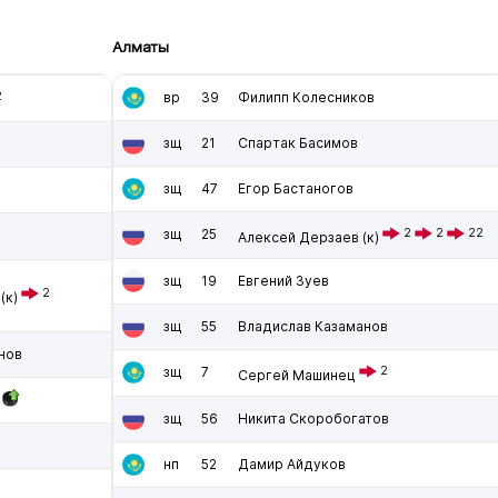
Алматы
2
вр
39
Филипп Колесников
зщ
21
Спартак Басимов
зщ
47
Егор Бастаногов
зщ
25
2
2
22
2
Алексей Дерзаев
(к)
зщ
19
Евгений Зуев
2
(к)
зщ
55
Владислав Казаманов
нов
зщ
7
2
Сергей Машинец
зщ
56
Никита Скоробогатов
нп
52
Дамир Айдуков