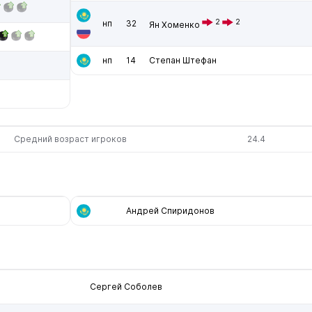
2
2
нп
32
Ян Хоменко
нп
14
Степан Штефан
Средний возраст игроков
24.4
Андрей Спиридонов
Сергей Соболев