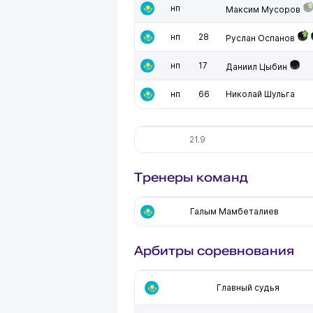
нп
Максим Мусоров
нп
28
Руслан Оспанов
нп
17
Даниил Цыбин
нп
66
Николай Шульга
21.9
Тренеры команд
Галым Мамбеталиев
Арбитры соревнования
Главный судья