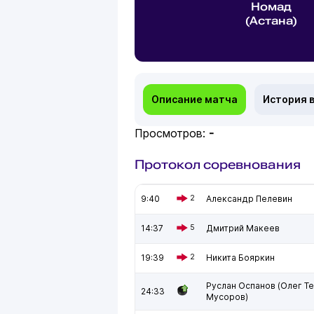
Номад
(Астана)
Описание матча
История 
Просмотров:
-
Протокол соревнования
9:40
2
Александр Пелевин
14:37
5
Дмитрий Макеев
19:39
2
Никита Бояркин
Руслан Оспанов (Олег Т
24:33
Мусоров)