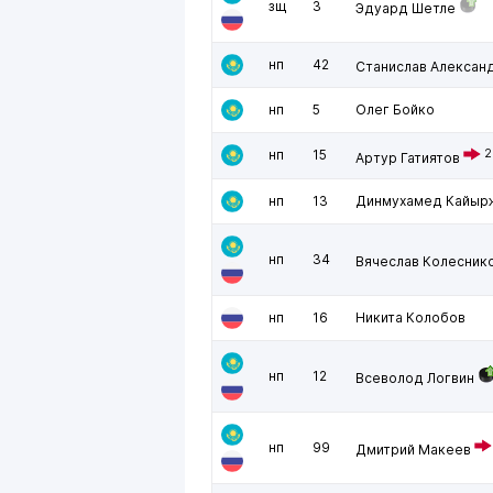
зщ
3
Эдуард Шетле
нп
42
Станислав Алексан
нп
5
Олег Бойко
нп
15
2
Артур Гатиятов
нп
13
Динмухамед Кайыр
нп
34
Вячеслав Колесник
нп
16
Никита Колобов
нп
12
Всеволод Логвин
нп
99
Дмитрий Макеев