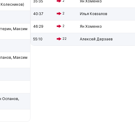
35:35
2
Ян Хоменко
 Колесников)
40:37
2
Илья Ковзалов
46:29
2
Ян Хоменко
етерин, Максим
55:10
22
Алексей Дерзаев
спанов, Максим
н Оспанов,