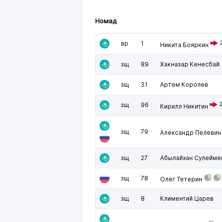
Номад
вр
1
Никита Бояркин
зщ
89
Хакназар Кенесбай
зщ
31
Артем Королев
зщ
96
Кирилл Никитин
зщ
79
Александр Пелевин
зщ
27
Абылайхан Сулейме
зщ
78
Олег Тетерин
зщ
8
Климентий Царев