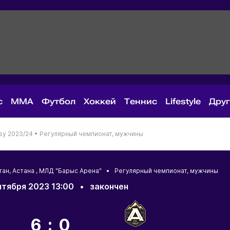
с
MMA
Футбол
Хоккей
Теннис
Lifestyle
Дру
asy 2023/24 •
Регулярный чемпионат, мужчины
тан
,
Астана
, МЛД "Барыс Арена" • Регулярный чемпионат, мужчины
нтября 2023 13:00
•
закончен
6:0