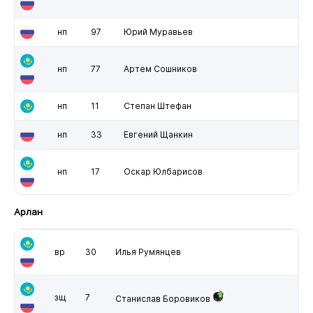
нп
97
Юрий Муравьев
нп
77
Артем Сошников
нп
11
Степан Штефан
нп
33
Евгений Щанкин
нп
17
Оскар Юлбарисов
Арлан
вр
30
Илья Румянцев
зщ
7
Станислав Боровиков