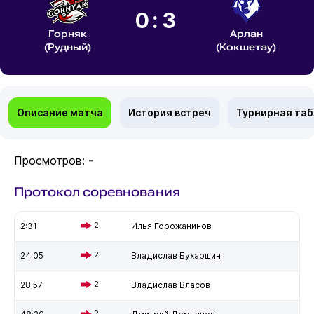
0:3
Горняк
Арлан
(Рудный)
(Кокшетау)
Описание матча
История встреч
Турнирная та
Просмотров:
-
Протокол соревнования
2:31
2
Илья Горожанинов
24:05
2
Владислав Бухаршин
28:57
2
Владислав Власов
2