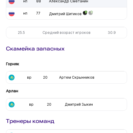
нп
88
Александр Сметанин
нп
77
Дмитрий Шитиков
25.5
Средний возраст игроков
30.9
Скамейка запасных
Горняк
вр
20
Артем Скрынников
Арлан
вр
20
Дмитрий Зыкин
Тренеры команд