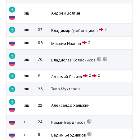
зщ
Андрей Волгин
зщ
37
2
Владимир Гребенщиков
зщ
98
2
Максим Иванов
зщ
70
Владислав Колесников
зщ
8
2
2
Артемий Лакиза
зщ
36
Таир Мухтаров
зщ
22
Александр Ханьжин
нп
24
Роман Бердников
нп
9
Вадим Бердников