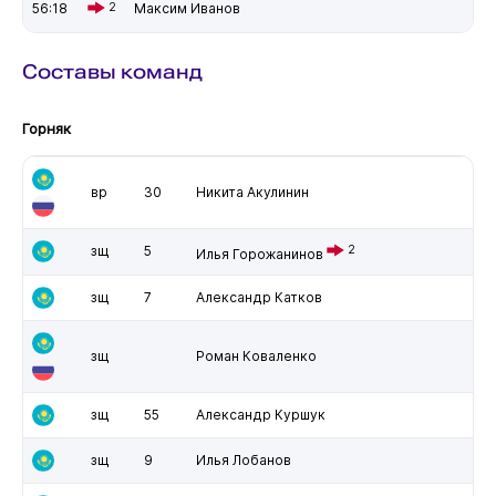
56:18
2
Максим Иванов
Составы команд
Горняк
вр
30
Никита Акулинин
зщ
5
2
Илья Горожанинов
зщ
7
Александр Катков
зщ
Роман Коваленко
зщ
55
Александр Куршук
зщ
9
Илья Лобанов