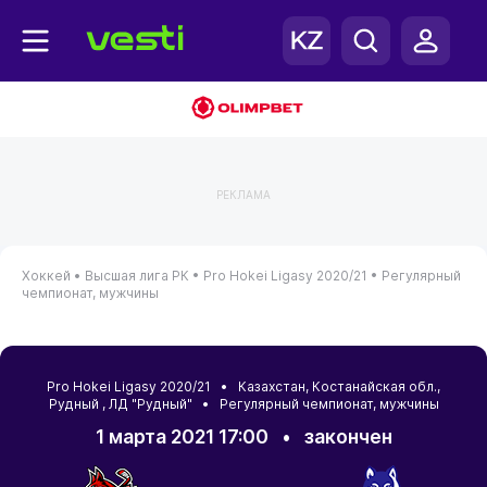
РЕКЛАМА
Хоккей •
Высшая лига РК •
Pro Hokei Ligasy 2020/21 •
Регулярный
чемпионат, мужчины
Pro Hokei Ligasy 2020/21 •
Казахстан
,
Костанайская обл.
,
Рудный
, ЛД "Рудный" • Регулярный чемпионат, мужчины
1 марта 2021 17:00
•
закончен