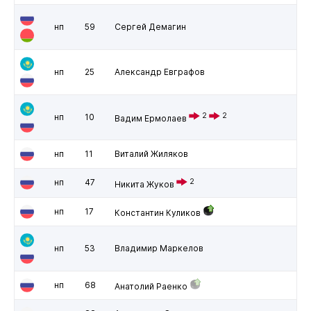
нп
59
Сергей Демагин
нп
25
Александр Евграфов
2
2
нп
10
Вадим Ермолаев
нп
11
Виталий Жиляков
нп
47
2
Никита Жуков
нп
17
Константин Куликов
нп
53
Владимир Маркелов
нп
68
Анатолий Раенко