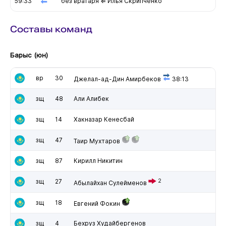
59:33
без вратаря ⇐ Илья Скрипченко
Составы команд
Барыс (юн)
вр
30
Джелал-ад-Дин Амирбеков
38:13
зщ
48
Али Алибек
зщ
14
Хакназар Кенесбай
зщ
47
Таир Мухтаров
зщ
87
Кирилл Никитин
зщ
27
2
Абылайхан Сулейменов
зщ
18
Евгений Фокин
зщ
4
Бехруз Худайбергенов