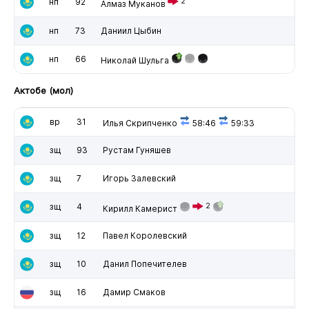
нп
92
2
Алмаз Муканов
нп
73
Даниил Цыбин
нп
66
Николай Шульга
Актобе (мол)
вр
31
Илья Скрипченко
58:46
59:33
зщ
93
Рустам Гуняшев
зщ
7
Игорь Залевский
зщ
4
2
Кирилл Камерист
зщ
12
Павел Королевский
зщ
10
Данил Попечителев
зщ
16
Дамир Смаков