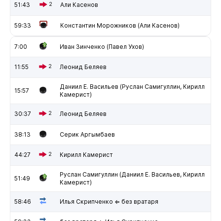
51:43
2
Али Касенов
59:33
Константин Морожников (Али Касенов)
7:00
Иван Зинченко (Павел Ухов)
11:55
2
Леонид Беляев
Даниил Е. Васильев (Руслан Самигуллин, Кирилл
15:57
Камерист)
30:37
2
Леонид Беляев
38:13
Серик Аргымбаев
44:27
2
Кирилл Камерист
Руслан Самигуллин (Даниил Е. Васильев, Кирилл
51:49
Камерист)
58:46
Илья Скрипченко ⇐ без вратаря