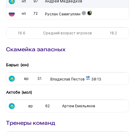
нп
97
Андрей Медведков
нп
72
Руслан Самигуллин
16.6
Средний возраст игроков
18.2
Скамейка запасных
Барыс (юн)
вр
31
Владислав Пестов
38:13
Актобе (мол)
вр
62
Артем Емельянов
Тренеры команд