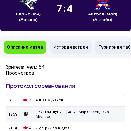
7:4
Барыс (юн)
Актобе (мол)
(Астана)
(Актобе)
Описание матча
История встреч
Турнирная та
Зрители, чел.:
54
Просмотров:
-
Протокол соревнования
6:10
2
Алмаз Муканов
Николай Шульга (Батыр Маркабаев, Таир
12:59
Мухтаров)
21:14
2
Дмитрий Колодюк