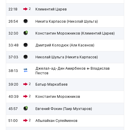
22:18
2
Климентий Царев
26:54
Никита Карпасов (Николай Шульга)
32:30
Константин Морожников (Климентий Царев)
33:48
Дмитрий Колодюк (Али Касенов)
37:03
Николай Шульга (Никита Карпасов)
Джелал-ад-Дин Амирбеков ⇐ Владислав
38:13
Пестов
39:20
2
Батыр Маркабаев
40:39
2
Константин Морожников
45:57
Евгений Фокин (Таир Мухтаров)
51:00
2
Абылайхан Сулейменов