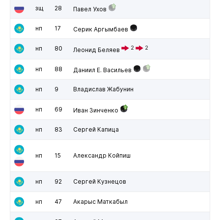
зщ
28
Павел Ухов
нп
17
Серик Аргымбаев
нп
80
2
2
Леонид Беляев
нп
88
Даниил Е. Васильев
нп
9
Владислав Жабунин
нп
69
Иван Зинченко
нп
83
Сергей Капица
нп
15
Александр Койпиш
нп
92
Сергей Кузнецов
нп
47
Акарыс Маткабыл