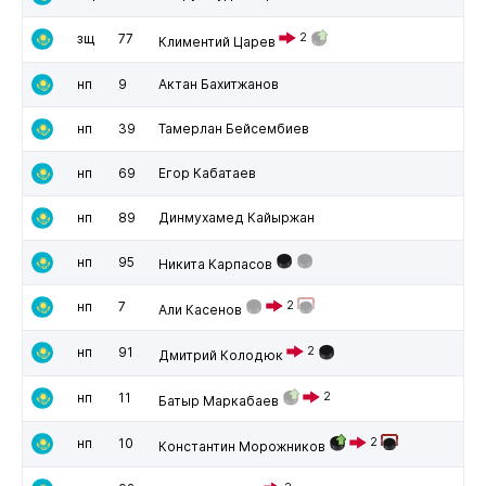
зщ
77
2
Климентий Царев
нп
9
Актан Бахитжанов
нп
39
Тамерлан Бейсембиев
нп
69
Егор Кабатаев
нп
89
Динмухамед Кайыржан
нп
95
Никита Карпасов
нп
7
2
Али Касенов
нп
91
2
Дмитрий Колодюк
нп
11
2
Батыр Маркабаев
нп
10
2
Константин Морожников