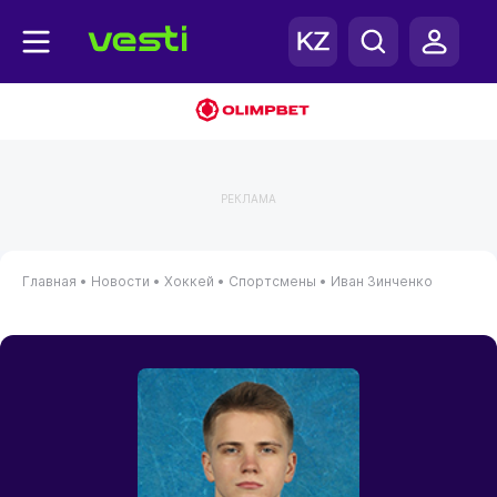
РЕКЛАМА
Главная
•
Новости
•
Хоккей
•
Спортсмены
•
Иван Зинченко