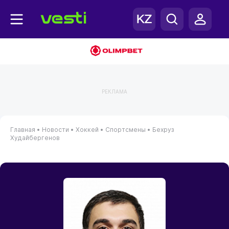
РЕКЛАМА
Главная
•
Новости
•
Хоккей
•
Спортсмены
•
Бехруз
Худайбергенов