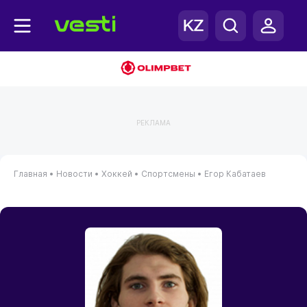
РЕКЛАМА
Главная
•
Новости
•
Хоккей
•
Спортсмены
•
Егор Кабатаев