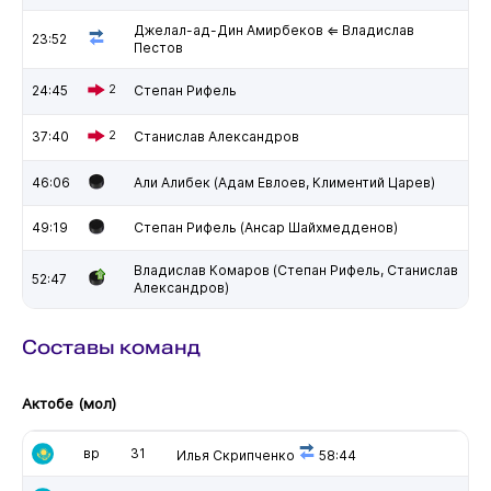
Джелал-ад-Дин Амирбеков ⇐ Владислав
23:52
Пестов
24:45
2
Степан Рифель
37:40
2
Станислав Александров
46:06
Али Алибек (Адам Евлоев, Климентий Царев)
49:19
Степан Рифель (Ансар Шайхмедденов)
Владислав Комаров (Степан Рифель, Станислав
52:47
Александров)
Составы команд
Актобе (мол)
вр
31
Илья Скрипченко
58:44