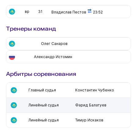
вр
31
Владислав Пестов
23:52
Тренеры команд
Олег Санаров
Александр Истомин
Арбитры соревнования
Главный судья
Константин Чубенко
Линейный судья
Фарид Балатуев
Линейный судья
Тимур Искаков