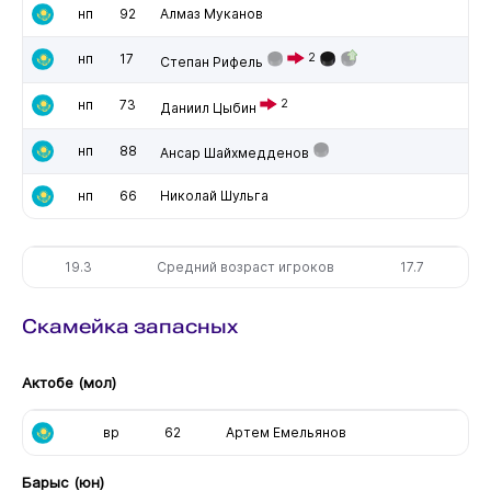
нп
92
Алмаз Муканов
нп
17
2
Степан Рифель
нп
73
2
Даниил Цыбин
нп
88
Ансар Шайхмедденов
нп
66
Николай Шульга
19.3
Средний возраст игроков
17.7
Скамейка запасных
Актобе (мол)
вр
62
Артем Емельянов
Барыс (юн)