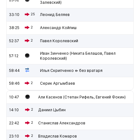
Залевский)
33:10
25
Леонид Беляев
38:25
2
Александр Койпиш
52:37
2
Павел Королевский
Иван Зинченко (Никита Белашов, Павел
57:12
Королевский)
58:44
Илья Скрипченко ⇐ без вратаря
58:46
2
Серик Аргымбаев
10:47
Али Касенов (Степан Рифель, Евгений Фокин)
14:10
2
Даниил Цыбин
22:42
2
Станислав Александров
23:10
2
Владислав Комаров