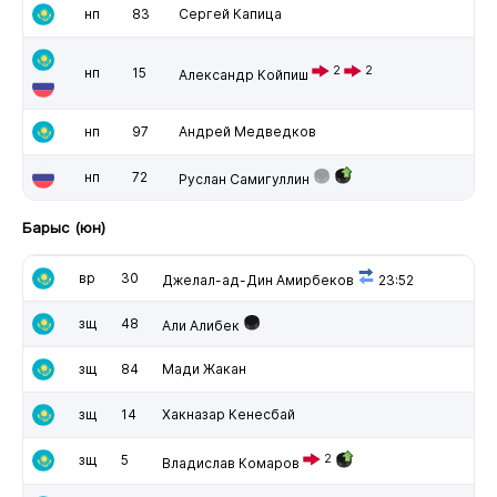
нп
83
Сергей Капица
2
2
нп
15
Александр Койпиш
нп
97
Андрей Медведков
нп
72
Руслан Самигуллин
Барыс (юн)
вр
30
Джелал-ад-Дин Амирбеков
23:52
зщ
48
Али Алибек
зщ
84
Мади Жакан
зщ
14
Хакназар Кенесбай
зщ
5
2
Владислав Комаров