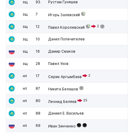
зщ
93
Рустам Гуняшев
зщ
7
Игорь Залевский
зщ
12
2
Павел Королевский
зщ
10
Данил Попечителев
зщ
16
Дамир Смаков
зщ
28
Павел Ухов
нп
17
2
Серик Аргымбаев
нп
87
Никита Белашов
нп
80
25
Леонид Беляев
нп
88
Даниил Е. Васильев
нп
69
Иван Зинченко