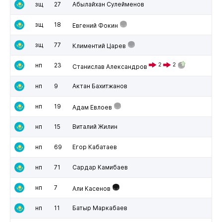
зщ
27
Абылайхан Сулейменов
зщ
18
Евгений Фокин
зщ
77
Климентий Царев
нп
23
2
2
Станислав Александров
нп
9
Актан Бахитжанов
нп
19
Адам Евлоев
нп
15
Виталий Жилин
нп
69
Егор Кабатаев
нп
71
Сардар Камибаев
нп
7
Али Касенов
нп
11
Батыр Маркабаев