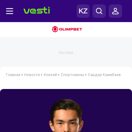
РЕКЛАМА
Главная
•
Новости
•
Хоккей
•
Спортсмены
•
Сардар Камибаев