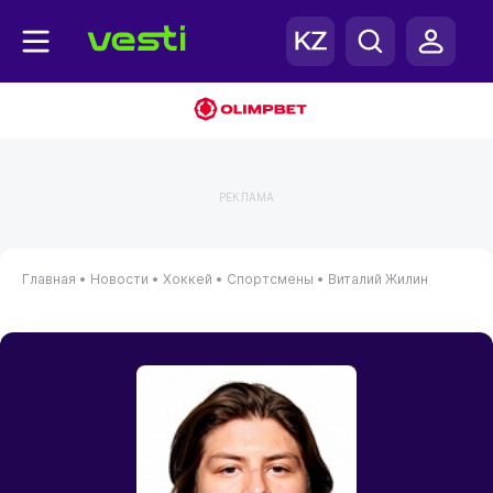
РЕКЛАМА
Главная
•
Новости
•
Хоккей
•
Спортсмены
•
Виталий Жилин