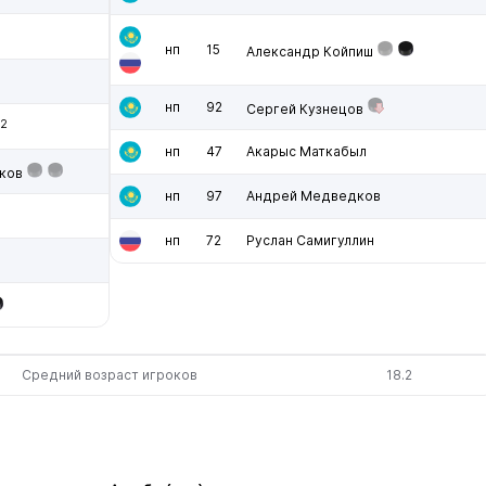
нп
15
Александр Койпиш
нп
92
Сергей Кузнецов
2
нп
47
Акарыс Маткабыл
ков
нп
97
Андрей Медведков
нп
72
Руслан Самигуллин
Средний возраст игроков
18.2