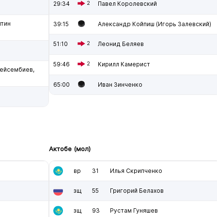
29:34
2
Павел Королевский
нтин
39:15
Александр Койпиш (Игорь Залевский)
51:10
2
Леонид Беляев
59:46
2
Кирилл Камерист
Бейсембиев,
65:00
Иван Зинченко
Актобе (мол)
вр
31
Илья Скрипченко
зщ
55
Григорий Белахов
зщ
93
Рустам Гуняшев