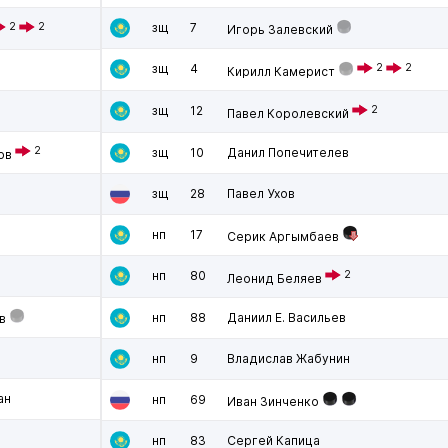
2
2
зщ
7
Игорь Залевский
зщ
4
2
2
Кирилл Камерист
зщ
12
2
Павел Королевский
2
зщ
10
Данил Попечителев
ов
зщ
28
Павел Ухов
нп
17
Серик Аргымбаев
нп
80
2
Леонид Беляев
нп
88
Даниил Е. Васильев
в
нп
9
Владислав Жабунин
ан
нп
69
Иван Зинченко
нп
83
Сергей Капица