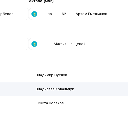
Актобе (мол)
ирбеков
вр
62
Артем Емельянов
Михаил Шанцевой
Владимир Суслов
Владислав Ковальчук
Никита Поляков