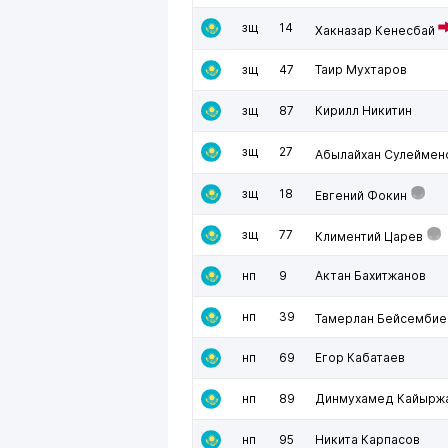
зщ
14
Хакназар Кенесбай
зщ
47
Таир Мухтаров
зщ
87
Кирилл Никитин
зщ
27
Абылайхан Сулеймен
зщ
18
Евгений Фокин
зщ
77
Климентий Царев
нп
9
Актан Бахитжанов
нп
39
Тамерлан Бейсембие
нп
69
Егор Кабатаев
нп
89
Динмухамед Кайырж
нп
95
Никита Карпасов