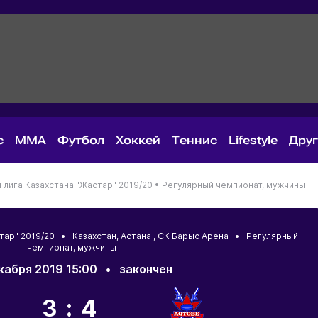
с
MMA
Футбол
Хоккей
Теннис
Lifestyle
Дру
лига Казахстана "Жастар" 2019/20 •
Регулярный чемпионат, мужчины
стар" 2019/20 •
Казахстан
,
Астана
, СК Барыс Арена • Регулярный
чемпионат, мужчины
кабря 2019 15:00
•
закончен
3:4