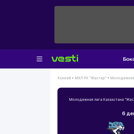
Бок
Хоккей •
МХЛ РК "Жастар" •
Молодежная 
Молодежная лига Казахстана "Жа
6 де