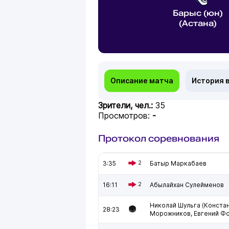
Барыс (юн)
(Астана)
Описание матча
История 
Зрители, чел.:
35
Просмотров:
-
Протокол соревнования
3:35
2
Батыр Маркабаев
16:11
2
Абылайхан Сулейменов
Николай Шульга (Конста
28:23
Морожников, Евгений Фо