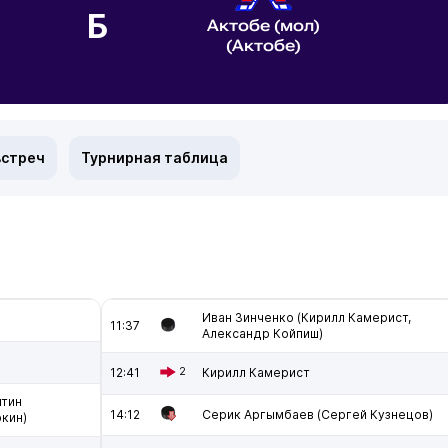
Б
Актобе (мол)
(Актобе)
встреч
Турнирная таблица
Иван Зинченко (Кирилл Камерист,
11:37
Александр Койпиш)
12:41
2
Кирилл Камерист
нтин
14:12
Серик Аргымбаев (Сергей Кузнецов)
кин)