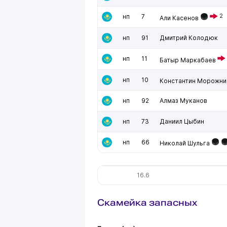
нп
7
2
Али Касенов
нп
91
Дмитрий Колодюк
нп
11
Батыр Маркабаев
нп
10
Константин Морожни
нп
92
Алмаз Муканов
нп
73
Даниил Цыбин
нп
66
Николай Шульга
16.6
Скамейка запасных