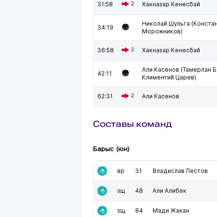
31:58
2
Хакназар Кенесбай
Николай Шульга (Конста
34:19
Морожников)
36:58
2
Хакназар Кенесбай
Али Касенов (Тамерлан 
42:11
Климентий Царев)
62:31
2
Али Касенов
Составы команд
Барыс (юн)
вр
31
Владислав Пестов
зщ
48
Али Алибек
зщ
84
Мади Жакан