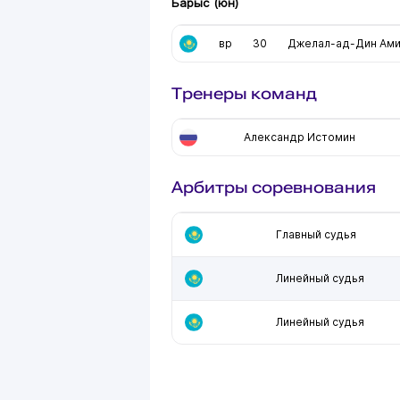
Барыс (юн)
вр
30
Джелал-ад-Дин Ам
Тренеры команд
Александр Истомин
Арбитры соревнования
Главный судья
Линейный судья
Линейный судья