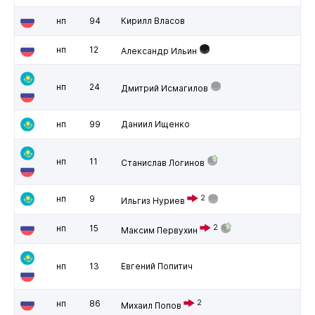
нп
94
Кирилл Власов
нп
12
Александр Ильин
нп
24
Дмитрий Исмагилов
нп
99
Даниил Ищенко
нп
11
Станислав Логинов
нп
9
2
Ильгиз Нуриев
нп
15
2
Максим Первухин
нп
13
Евгений Попитич
нп
86
2
Михаил Попов