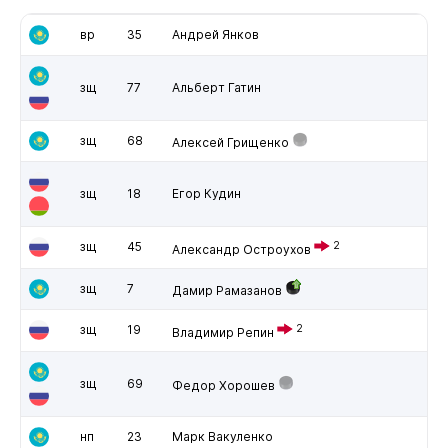
вр
35
Андрей Янков
зщ
77
Альберт Гатин
зщ
68
Алексей Грищенко
зщ
18
Егор Кудин
зщ
45
2
Александр Остроухов
зщ
7
Дамир Рамазанов
зщ
19
2
Владимир Репин
зщ
69
Федор Хорошев
нп
23
Марк Вакуленко