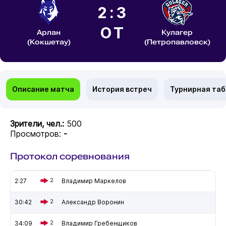
2:3
ОТ
Арлан
Кулагер
(Кокшетау)
(Петропавловск)
Описание матча
История встреч
Турнирная та
Зрители, чел.:
500
Просмотров:
-
Протокол соревнования
2:27
2
Владимир Маркелов
30:42
2
Александр Воронин
34:09
2
Владимир Гребенщиков