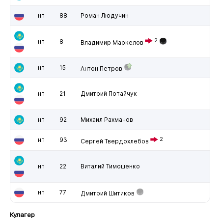
нп
88
Роман Людучин
2
нп
8
Владимир Маркелов
нп
15
Антон Петров
нп
21
Дмитрий Потайчук
нп
92
Михаил Рахманов
нп
93
2
Сергей Твердохлебов
нп
22
Виталий Тимошенко
нп
77
Дмитрий Шитиков
Кулагер