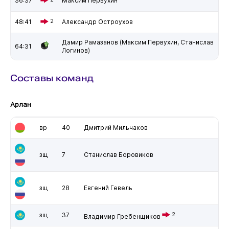
36:37
Максим Первухин
48:41
2
Александр Остроухов
Дамир Рамазанов (Максим Первухин, Станислав
64:31
Логинов)
Составы команд
Арлан
вр
40
Дмитрий Мильчаков
зщ
7
Станислав Боровиков
зщ
28
Евгений Гевель
зщ
37
2
Владимир Гребенщиков