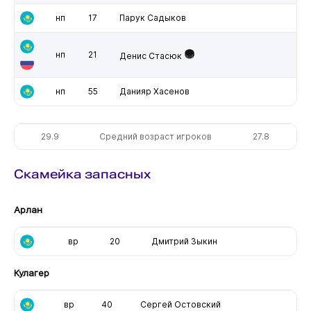
нп
17
Парук Садыков
нп
21
Денис Стасюк
нп
55
Данияр Хасенов
29.9
Средний возраст игроков
27.8
Скамейка запасных
Арлан
вр
20
Дмитрий Зыкин
Кулагер
вр
40
Сергей Остовский