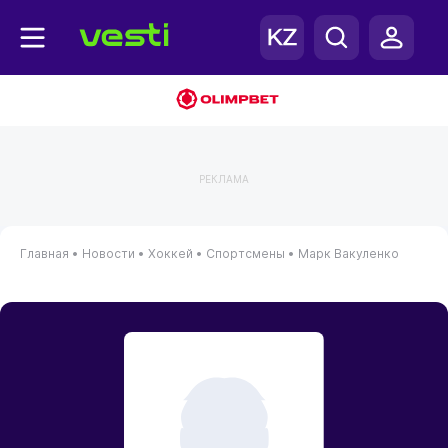
РЕКЛАМА
Главная
•
Новости
•
Хоккей
•
Спортсмены
•
Марк Вакуленко