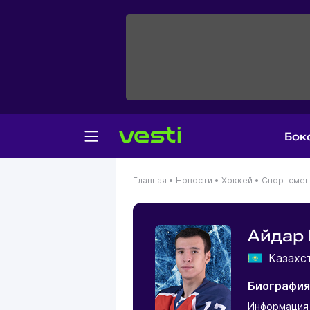
Бок
Главная
•
Новости
•
Хоккей
•
Спортсме
Айдар
Казахс
Биография
Информация 