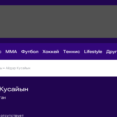
с
MMA
Футбол
Хоккей
Теннис
Lifestyle
Дру
ны
•
Айдар Кусайын
 Кусайын
тан
отсутствует