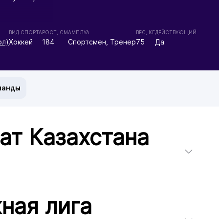
ВИД СПОРТА
РОСТ, СМ
АМПЛУА
ВЕС, КГ
ДЕЙСТВУЮЩИЙ
ол)
Хоккей
184
Спортсмен, Тренер
75
Да
манды
ат Казахстана
ная лига