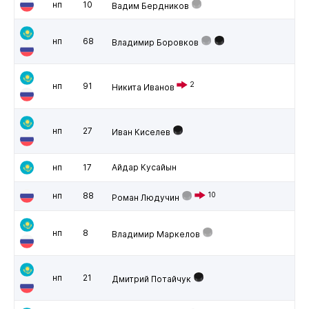
нп
10
Вадим Бердников
нп
68
Владимир Боровков
2
нп
91
Никита Иванов
нп
27
Иван Киселев
нп
17
Айдар Кусайын
нп
88
10
Роман Людучин
нп
8
Владимир Маркелов
нп
21
Дмитрий Потайчук