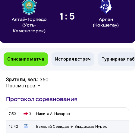
1:5
Алтай-Торпедо
Арлан
(Усть-
(Кокшетау)
Каменогорск)
Описание матча
История встреч
Турнирная та
Зрители, чел.:
350
Просмотров:
-
Протокол соревнования
7:53
2
Никита А. Назаров
12:42
Валерий Севидов ⇐ Владислав Нурек