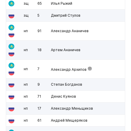
зщ
65
Илья Рыжий
зщ
5
Дмитрий Стулов
нп
91
Александр Ананичев
нп
18
Артем Ананичев
нп
7
Александр Архипов
нп
9
Степан Богданов
нп
71
Денис Куянов
нп
17
Александр Меньщиков
нп
61
Андрей Мещеряков