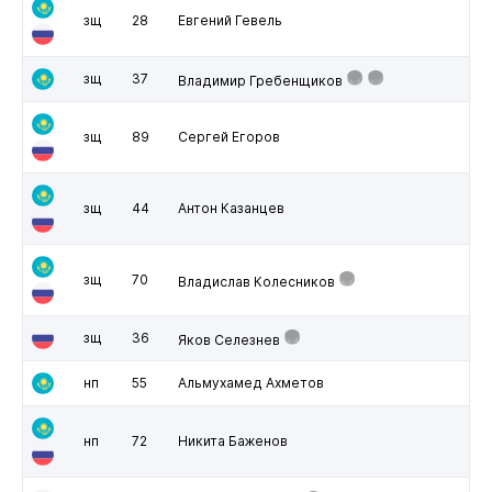
зщ
28
Евгений Гевель
зщ
37
Владимир Гребенщиков
зщ
89
Сергей Егоров
зщ
44
Антон Казанцев
зщ
70
Владислав Колесников
зщ
36
Яков Селезнев
нп
55
Альмухамед Ахметов
нп
72
Никита Баженов