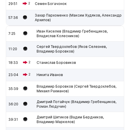
29:51
2
Семен Богачонок
Захар Пархоменко (Максим Худяков, Александр
57:36
Архипов)
Иван Киселев (Владимир Гребенщиков,
7:25
Владислав Колесников)
Сергей Твердохлебов (Яков Селезнев,
11:20
Владимир Боровков)
18:33
2
Станислав Боровиков
23:04
2
Никита Иванов
Владимир Боровков (Сергей Твердохлебов,
35:39
Михаил Рахманов)
Дмитрий Потайчук (Владимир Гребенщиков,
36:20
Роман Людучин)
Дмитрий Шитиков (Вадим Бердников,
39:31
Владимир Маркелов)