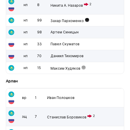
2
нп
8
Никита А. Назаров
нп
99
Захар Пархоменко
нп
98
Артем Синицын
нп
33
Павел Скуматов
нп
70
Даниил Тихомиров
нп
15
Максим Худяков
Арлан
вр
1
Иван Полошков
2
зщ
7
Станислав Боровиков