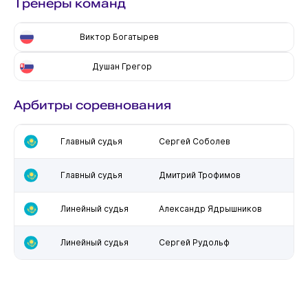
Тренеры команд
Виктор Богатырев
Душан Грегор
Арбитры соревнования
Главный судья
Сергей Соболев
Главный судья
Дмитрий Трофимов
Линейный судья
Александр Ядрышников
Линейный судья
Сергей Рудольф