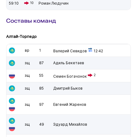
59:10
10
Роман Людучин
Составы команд
Алтай-Торпедо
вр
1
Валерий Севидов
12:42
зщ
87
Адиль Бекетаев
зщ
55
2
Семен Богачонок
зщ
85
Дмитрий Быков
зщ
97
Евгений Жаренов
зщ
49
Эдуард Михайлов