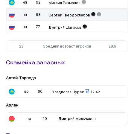
нп
92
Михаил Рахманов
нп
93
Сергей Твердохлебов
нп
77
Дмитрий Шитиков
23
Средний возраст игроков
28.9
Скамейка запасных
Алтай-Торпедо
вр
60
Владислав Нурек
12:42
Арлан
вр
40
Дмитрий Мильчаков