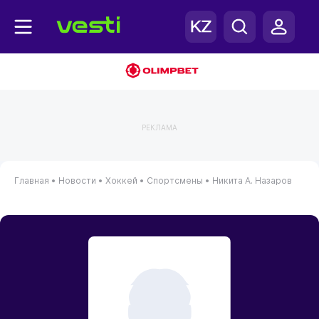
РЕКЛАМА
Главная
•
Новости
•
Хоккей
•
Спортсмены
•
Никита А. Назаров