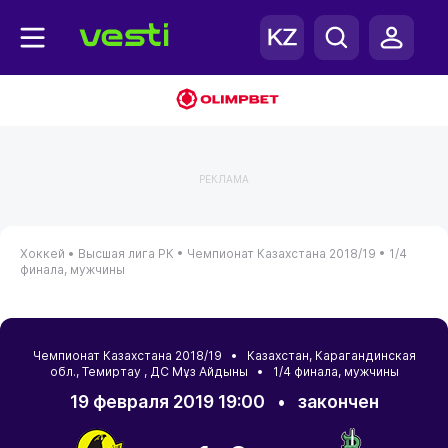
РЕКЛАМА
Хоккей •
Высшая лига РК •
Чемпионат Казахстана 2018/19 •
1/4
финала, мужчины
Чемпионат Казахстана 2018/19 •
Казахстан
,
Карагандинская
обл.
,
Темиртау
, ДС Мұз Айдыны • 1/4 финала, мужчины
19 февраля 2019 19:00
•
закончен