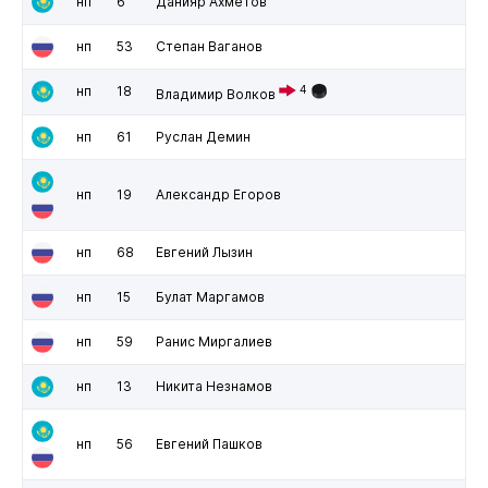
нп
6
Данияр Ахметов
нп
53
Степан Ваганов
нп
18
4
Владимир Волков
нп
61
Руслан Демин
нп
19
Александр Егоров
нп
68
Евгений Лызин
нп
15
Булат Маргамов
нп
59
Ранис Миргалиев
нп
13
Никита Незнамов
нп
56
Евгений Пашков