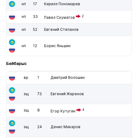
нп
17
Кирилл Пономарев
нп
33
2
Павел Скуматов
нп
52
Евгений Степанов
нп
12
Борис Яньшин
Бейбарыс
вр
1
Дмитрий Волошин
зщ
73
Евгений Жаренов
зщ
8
4
Егор Кутугин
зщ
24
Денис Макаров