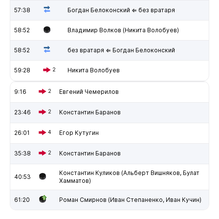
57:38
Богдан Белоконский ⇐ без вратаря
58:52
Владимир Волков (Никита Волобуев)
58:52
без вратаря ⇐ Богдан Белоконский
59:28
2
Никита Волобуев
9:16
2
Евгений Чемерилов
23:46
2
Константин Баранов
26:01
4
Егор Кутугин
35:38
2
Константин Баранов
Константин Куликов (Альберт Вишняков, Булат
40:53
Хамматов)
61:20
Роман Смирнов (Иван Степаненко, Иван Кучин)