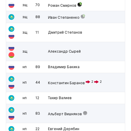
зщ
70
Роман Смирнов
зщ
88
Иван Степаненко
зщ
11
Дмитрий Степанов
зщ
Александр Сырей
нп
89
Владимир Бакика
2
2
нп
44
Константин Баранов
нп
12
Тахир Валиев
нп
83
Альберт Вишняков
нп
22
Евгений Дерябин