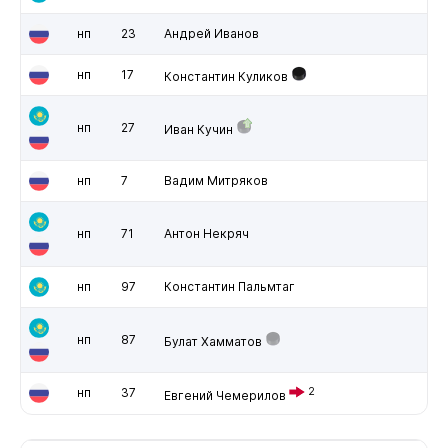
нп
23
Андрей Иванов
нп
17
Константин Куликов
нп
27
Иван Кучин
нп
7
Вадим Митряков
нп
71
Антон Некряч
нп
97
Константин Пальмтаг
нп
87
Булат Хамматов
нп
37
2
Евгений Чемерилов