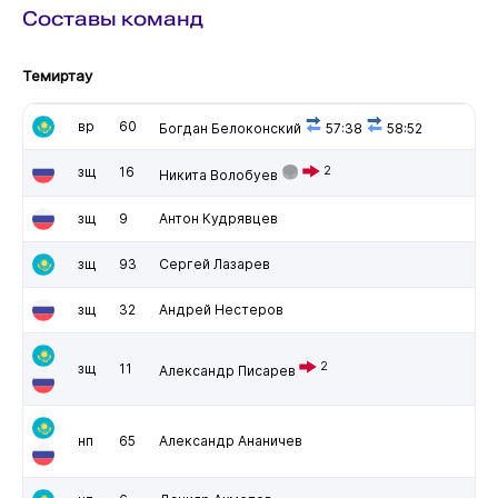
Составы команд
Темиртау
вр
60
Богдан Белоконский
57:38
58:52
зщ
16
2
Никита Волобуев
зщ
9
Антон Кудрявцев
зщ
93
Сергей Лазарев
зщ
32
Андрей Нестеров
2
зщ
11
Александр Писарев
нп
65
Александр Ананичев