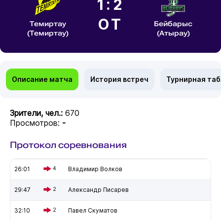
1:2
ОТ
Темиртау
Бейбарыс
(Темиртау)
(Атырау)
Описание матча
История встреч
Турнирная та
Зрители, чел.:
670
Просмотров:
-
Протокол соревнования
26:01
4
Владимир Волков
29:47
2
Александр Писарев
32:10
2
Павел Скуматов