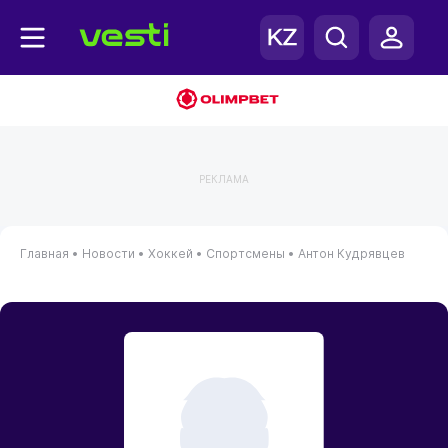
РЕКЛАМА
Главная
•
Новости
•
Хоккей
•
Спортсмены
•
Антон Кудрявцев