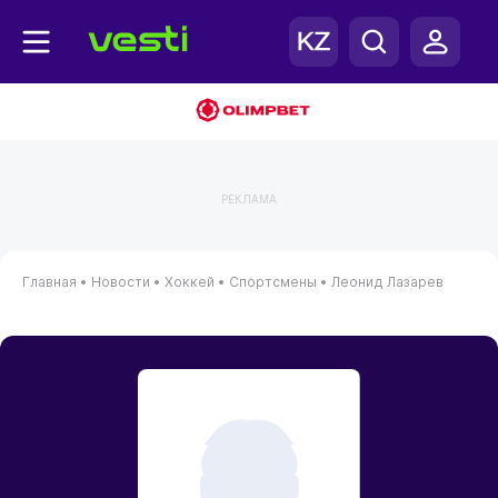
РЕКЛАМА
Главная
•
Новости
•
Хоккей
•
Спортсмены
•
Леонид Лазарев