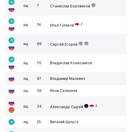
зщ
7
Станислав Боровиков
2
зщ
74
Илья Гуляков
зщ
89
Сергей Егоров
зщ
70
Владислав Колесников
зщ
97
Владимир Малевич
зщ
36
Яков Селезнев
2
зщ
34
Александр Сырей
зщ
25
Виталий Шульга