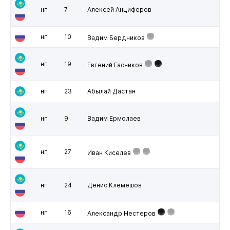
нп
7
Алексей Анциферов
нп
10
Вадим Бердников
нп
19
Евгений Гасников
нп
23
Абылай Дастан
нп
9
Вадим Ермолаев
нп
27
Иван Киселев
нп
24
Денис Клемешов
нп
16
Александр Нестеров