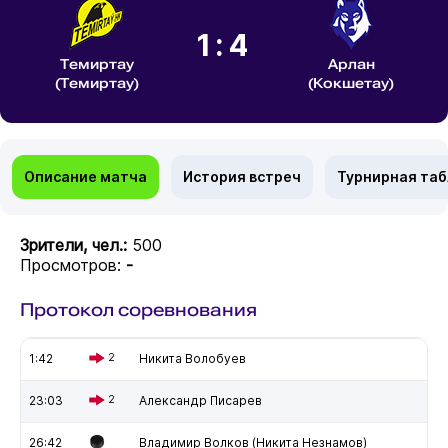
1:4
Темиртау
Арлан
(Темиртау)
(Кокшетау)
Описание матча
История встреч
Турнирная та
Зрители, чел.:
500
Просмотров:
-
Протокол соревнования
1:42
2
Никита Волобуев
23:03
2
Александр Писарев
26:42
Владимир Волков (Никита Незнамов)