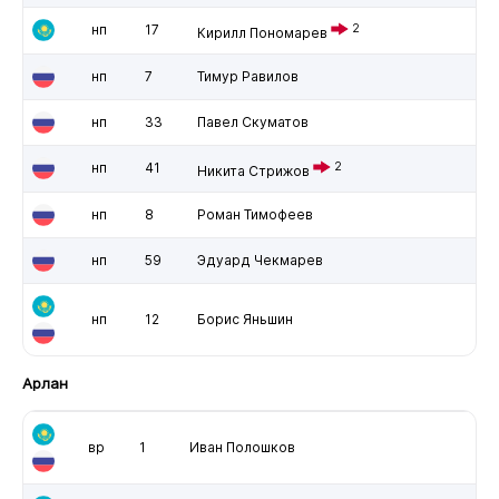
нп
17
2
Кирилл Пономарев
нп
7
Тимур Равилов
нп
33
Павел Скуматов
нп
41
2
Никита Стрижов
нп
8
Роман Тимофеев
нп
59
Эдуард Чекмарев
нп
12
Борис Яньшин
Арлан
вр
1
Иван Полошков