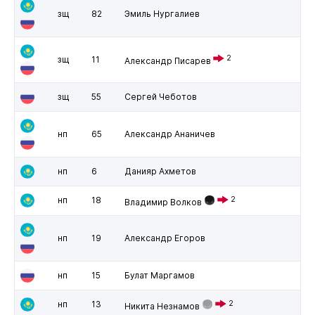
зщ
82
Эмиль Нургалиев
2
зщ
11
Александр Писарев
зщ
55
Сергей Чеботов
нп
65
Александр Ананичев
нп
6
Данияр Ахметов
нп
18
2
Владимир Волков
нп
19
Александр Егоров
нп
15
Булат Маргамов
нп
13
2
Никита Незнамов