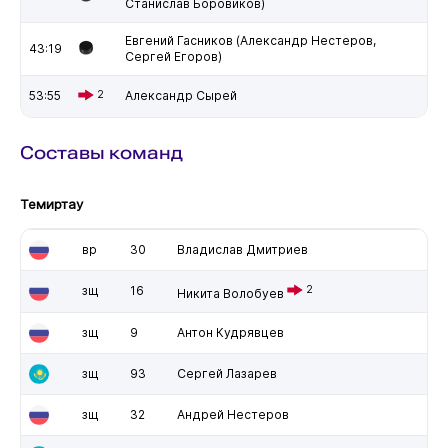
Станислав Боровиков)
Евгений Гасников (Александр Нестеров,
43:19
Сергей Егоров)
53:55
2
Александр Сырей
Составы команд
Темиртау
вр
30
Владислав Дмитриев
зщ
16
2
Никита Волобуев
зщ
9
Антон Кудрявцев
зщ
93
Сергей Лазарев
зщ
32
Андрей Нестеров