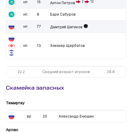
нп
15
2
12
Антон Петров
нп
8
Бари Сабуров
нп
77
Дмитрий Шитиков
нп
13
Элиэзер Щербатов
22.2
Средний возраст игроков
28.8
Скамейка запасных
Темиртау
вр
20
Александр Енюшин
Арлан